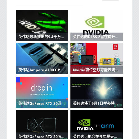
英伟达最新推出的9.4千万亿次超级计算机旨在帮助训练自动驾驶汽车
英伟达的DLSS 2旨在提升其低分辨率的声誉
英伟达Ampere A100 GPU打破16条AI世界纪录，比Volta V100快4.2倍
Nvidia职位空缺可能表明新的Nintendo Switch
英伟达GeForce RTX 30游戏显卡，RTX 3080 Ti将于9月9日推出
英伟达将于9月1日举办特别活动，将宣布下一代游戏'GeForce RTX'图形卡
英伟达GeForce RTX 30'Ampere'图形卡传闻：两倍于图灵的光线追踪和DLSS性能
英伟达可能会在今年夏天结束之前收购ARM