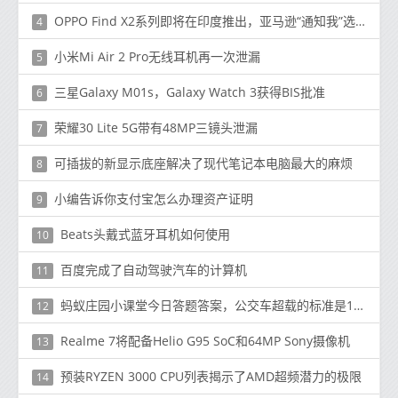
OPPO Find X2系列即将在印度推出，亚马逊“通知我”选项现已上线
4
小米Mi Air 2 Pro无线耳机再一次泄漏
5
三星Galaxy M01s，Galaxy Watch 3获得BIS批准
6
荣耀30 Lite 5G带有48MP三镜头泄漏
7
可插拔的新显示底座解决了现代笔记本电脑最大的麻烦
8
小编告诉你支付宝怎么办理资产证明
9
Beats头戴式蓝牙耳机如何使用
10
百度完成了自动驾驶汽车的计算机
11
蚂蚁庄园小课堂今日答题答案，公交车超载的标准是1平米站多少人?
12
Realme 7将配备Helio G95 SoC和64MP Sony摄像机
13
预装RYZEN 3000 CPU列表揭示了AMD超频潜力的极限
14