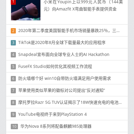
1
小米在Youpin上以999元人民币（144美
元）向Amazfit X弯曲智能手表提供资金
2020年第二季度美国智能手机市场销量暴跌25％，三星受影响最小
2
TikTok是2020年8月全球下载量最大的应用程序
3
Snapdeal宣布面向全球专业人士的AI Hackathon
4
FuseFX Studio如何优化其视频工作流程
5
防火墙哪个好 win10自带防火墙满足用户使用需求
6
苹果使用类似苹果的徽标对公司提出“反对通知”
7
摩托罗拉Razr 5G TUV认证揭示了18W快速充电的电池尺寸
8
YouTube电视终于来到PlayStation 4
9
华为Nova 8系列将配备麒麟985处理器
10