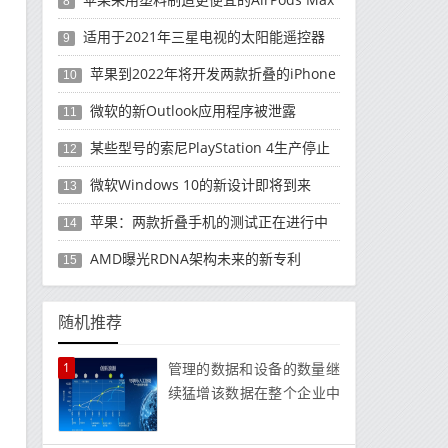
8
适用于2021年三星电视的太阳能遥控器
9
苹果到2022年将开发两款折叠的iPhone
10
微软的新Outlook应用程序被泄露
11
某些型号的索尼PlayStation 4生产停止
12
微软Windows 10的新设计即将到来
13
苹果：两款折叠手机的测试正在进行中
14
AMD曝光RDNA架构未来的新专利
15
随机推荐
1
管理的数据和设备的数量继
续猛增该数据在整个企业中
以多种格式存在