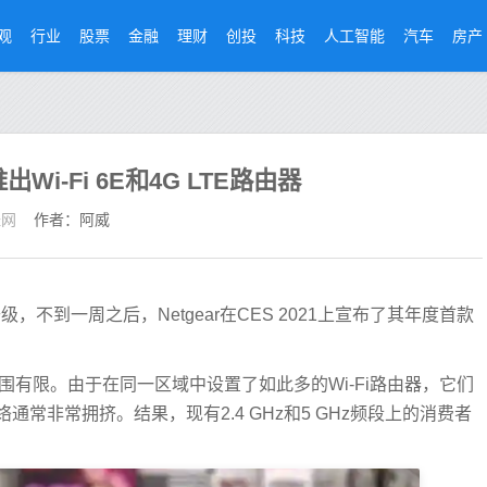
观
行业
股票
金融
理财
创投
科技
人工智能
汽车
房产
推出Wi-Fi 6E和4G LTE路由器
经网
作者：阿威
，不到一周之后，Netgear在CES 2021上宣布了其年度首款
范围有限。由于在同一区域中设置了如此多的Wi-Fi路由器，它们
常非常拥挤。结果，现有2.4 GHz和5 GHz频段上的消费者