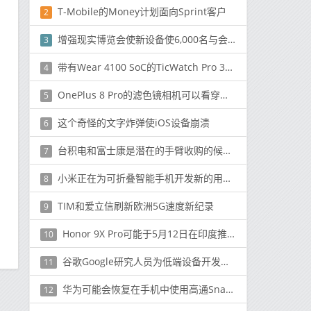
T-Mobile的Money计划面向Sprint客户
2
增强现实博览会使新设备使6,000名与会者眼花azz乱
3
带有Wear 4100 SoC的TicWatch Pro 3在亚马逊英国正式上市
4
OnePlus 8 Pro的滤色镜相机可以看穿塑料物体
5
这个奇怪的文字炸弹使iOS设备崩溃
6
台积电和富士康是潜在的手臂收购的候选人
7
小米正在为可折叠智能手机开发新的用户界面
8
TIM和爱立信刷新欧洲5G速度新纪录
9
Honor 9X Pro可能于5月12日在印度推出
10
谷歌Google研究人员为低端设备开发了高性能AI
11
华为可能会恢复在手机中使用高通Snapdragon芯片
12