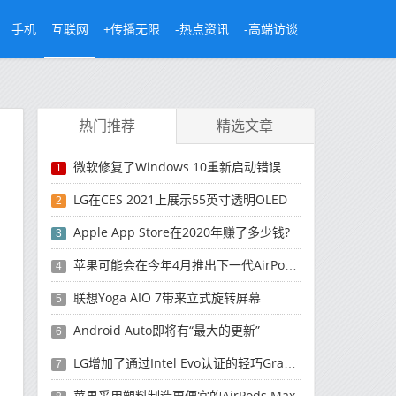
手机
互联网
+传播无限
-热点资讯
-高端访谈
热门推荐
精选文章
微软修复了Windows 10重新启动错误
1
LG在CES 2021上展示55英寸透明OLED
2
Apple App Store在2020年赚了多少钱?
3
苹果可能会在今年4月推出下一代AirPods Pro和iPhone SE机型
4
联想Yoga AIO 7带来立式旋转屏幕
5
Android Auto即将有“最大的更新”
6
LG增加了通过Intel Evo认证的轻巧Gram笔记本电脑
7
苹果采用塑料制造更便宜的AirPods Max