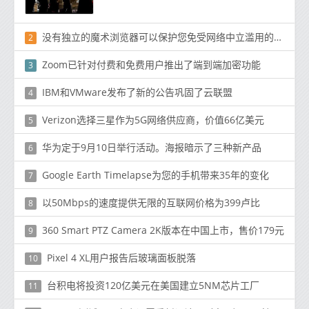
没有独立的魔术浏览器可以保护您免受网络中立滥用的侵害
2
Zoom已针对付费和免费用户推出了端到端加密功能
3
IBM和VMware发布了新的公告巩固了云联盟
4
Verizon选择三星作为5G网络供应商，价值66亿美元
5
华为定于9月10日举行活动。海报暗示了三种新产品
6
Google Earth Timelapse为您的手机带来35年的变化
7
以50Mbps的速度提供无限的互联网价格为399卢比
8
360 Smart PTZ Camera 2K版本在中国上市，售价179元
9
Pixel 4 XL用户报告后玻璃面板脱落
10
台积电将投资120亿美元在美国建立5NM芯片工厂
11