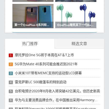
第一个OnePlus 8系列软件更新带来了不少更改
OnePlus嘲笑其下一代Bullets Wireless耳机的设计
热门推荐
精选文章
摩托罗拉One 5G将于本周在AT＆T上市
1
5G华为Mate 40系列可能会推迟到2021年
2
小米米10T带有MEMC支持的运动型LCD屏幕
3
雷克萨斯LC 500敞篷车的特别启动
4
台积电预计2020年8月收入将突破42亿美元，创历史新高
5
华为与主要消费品牌合作，在中国推出采用HarmonyOS 2.0的智能家居产品
6
联发科技Dimensity 1000C的性能略高于Snapdragon 765G