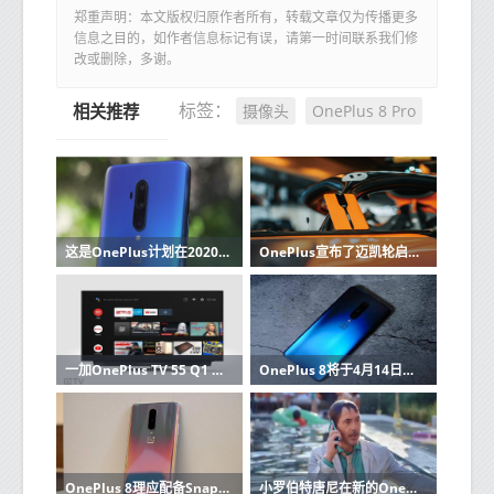
郑重声明：本文版权归原作者所有，转载文章仅为传播更多
信息之目的，如作者信息标记有误，请第一时间联系我们修
改或删除，多谢。
摄像头
OnePlus 8 Pro
标签：
相关推荐
这是OnePlus计划在2020年改善其手机摄像头的方式
OnePlus宣布了迈凯轮启发的Concept One设备
一加OnePlus TV 55 Q1 Pro长期审查
OnePlus 8将于4月14日发布
OnePlus 8理应配备Snapdragon 765处理器并且价格较低
小罗伯特唐尼在新的OnePlus 8 Pro促销视频中担任主角