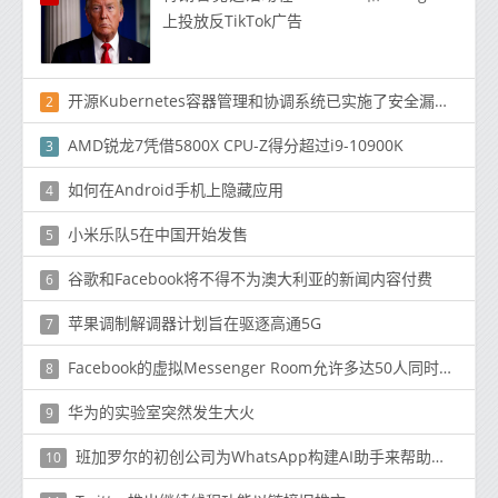
上投放反TikTok广告
开源Kubernetes容器管理和协调系统已实施了安全漏洞披露政策
2
AMD锐龙7凭借5800X CPU-Z得分超过i9-10900K
3
如何在Android手机上隐藏应用
4
小米乐队5在中国开始发售
5
谷歌和Facebook将不得不为澳大利亚的新闻内容付费
6
苹果调制解调器计划旨在驱逐高通5G
7
Facebook的虚拟Messenger Room允许多达50人同时进行视频
8
华为的实验室突然发生大火
9
班加罗尔的初创公司为WhatsApp构建AI助手来帮助企业
10