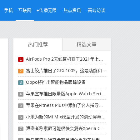
手机
互联网
+传播无限
-热点资讯
-高端访谈
热门推荐
精选文章
AirPods Pro 2无线耳机将于2021年上半年正式上市
1
富士胶片推出了GFX 100S，这是功能和价格
2
Oppo将推出智能物品跟踪设备
3
苹果宣布推出限量版Apple Watch Series 6 Black Unity智能手表
4
苹果在Fitness Plus中添加了名人指导的步行锻炼
5
小米为新的Mi Mix模型开发的滑动屏幕设计泄漏
6
泄密者称索尼可能很快会复兴Xperia Compact系列
7
新任首席执行官希望英特尔重返芯片制造领域