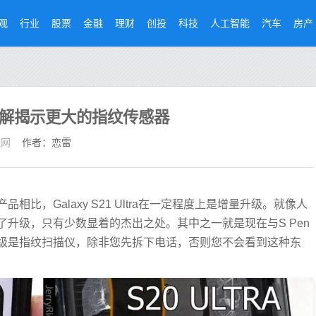
观
行业
股票
金融
理财
创投
科技
人工智能
汽车
房产
tra拆解揭示更大的指纹传感器
经网
作者：恋雷
比，Galaxy S21 Ultra在一定程度上是增量升级。就像人
了升级，只有少数显着的杰出之处。其中之一就是现在与S Pen
级是指纹扫描仪，除非您先拆下电话，否则您不会看到这种东