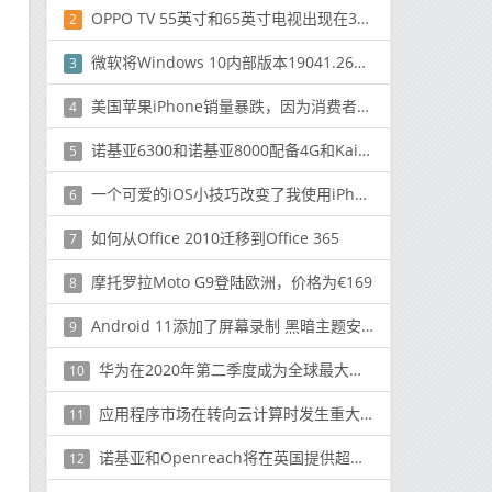
OPPO TV 55英寸和65英寸电视出现在3C上，而其遥控器通过Bluetooth SIG
2
微软将Windows 10内部版本19041.264发布到Slow和Release Preview环
3
美国苹果iPhone销量暴跌，因为消费者迫不及待想看看新的5G型号
4
诺基亚6300和诺基亚8000配备4G和Kaios系统
5
一个可爱的iOS小技巧改变了我使用iPhone的方式
6
如何从Office 2010迁移到Office 365
7
摩托罗拉Moto G9登陆欧洲，价格为€169
8
Android 11添加了屏幕录制 黑暗主题安排等功能
9
华为在2020年第二季度成为全球最大的智能手机供应商
10
应用程序市场在转向云计算时发生重大变化
11
诺基亚和Openreach将在英国提供超高速宽带
12