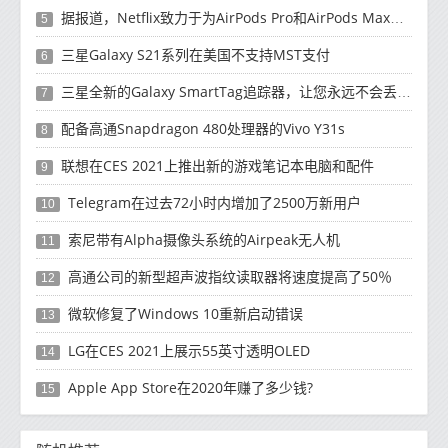
据报道，Netflix致力于为AirPods Pro和AirPods Max提供Spatial Audio支持
5
三星Galaxy S21系列在美国不支持MST支付
6
三星全新的Galaxy SmartTag追踪器，让您永远不会丢失钥匙
7
配备高通Snapdragon 480处理器的Vivo Y31s
8
联想在CES 2021上推出新的游戏笔记本电脑和配件
9
Telegram在过去72小时内增加了2500万新用户
10
索尼带有Alpha摄像头系统的Airpeak无人机
11
高通公司的新型超声波指纹读取器将速度提高了50％
12
微软修复了Windows 10重新启动错误
13
LG在CES 2021上展示55英寸透明OLED
14
Apple App Store在2020年赚了多少钱?
15