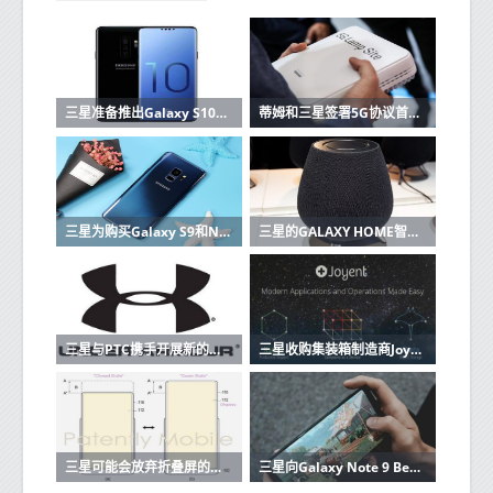
三星准备推出Galaxy S10这里有功能和价格
蒂姆和三星签署5G协议首批设备已在2019年
三星为购买Galaxy S9和Note 9的用户提供高达200欧元的报销
三星的GALAXY HOME智能音箱在UNPACKED 2019上没有亮相
三星与PTC携手开展新的物联网计划
三星收购集装箱制造商Joyent将建立自己的云
三星可能会放弃折叠屏的移动体验
三星向Galaxy Note 9 Beta测试仪推出稳定的Android 10更新