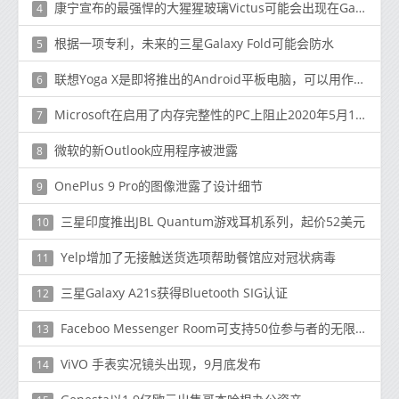
康宁宣布的最强悍的大猩猩玻璃Victus可能会出现在Galaxy Note 20上！
4
根据一项专利，未来的三星Galaxy Fold可能会防水
5
联想Yoga X是即将推出的Android平板电脑，可以用作辅助显示器
6
Microsoft在启用了内存完整性的PC上阻止2020年5月10日Windows Update
7
微软的新Outlook应用程序被泄露
8
OnePlus 9 Pro的图像泄露了设计细节
9
三星印度推出JBL Quantum游戏耳机系列，起价52美元
10
Yelp增加了无接触送货选项帮助餐馆应对冠状病毒
11
三星Galaxy A21s获得Bluetooth SIG认证
12
Faceboo Messenger Room可支持50位参与者的无限制视频通话
13
ViVO 手表实况镜头出现，9月底发布
14