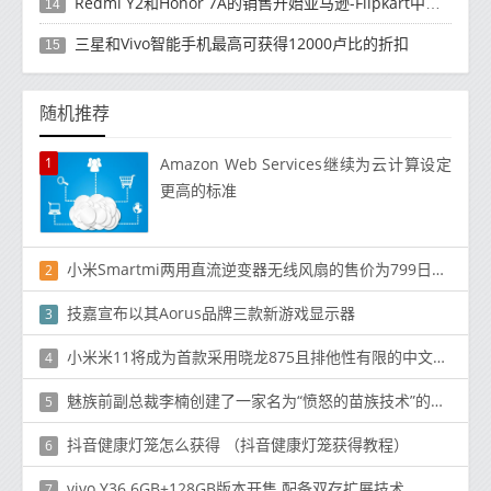
Redmi Y2和Honor 7A的销售开始亚马逊-Flipkart中的报价之战
14
三星和Vivo智能手机最高可获得12000卢比的折扣
15
随机推荐
1
Amazon Web Services继续为云计算设定
更高的标准
小米Smartmi两用直流逆变器无线风扇的售价为799日元（〜112美元）
2
技嘉宣布以其Aorus品牌三款新游戏显示器
3
小米米11将成为首款采用晓龙875且排他性有限的中文手机
4
魅族前副总裁李楠创建了一家名为“愤怒的苗族技术”的新公司
5
抖音健康灯笼怎么获得 （抖音健康灯笼获得教程）
6
vivo Y36 6GB+128GB版本开售 配备双存扩展技术
7