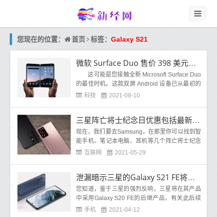
首页
您现在的位置：
标签：
Galaxy S21
微软 Surface Duo 售价 398 美元，Galaxy S21 等也在发售
这可能是您接触全新 Microsoft Surface Duo
的最佳时机。这款双屏 Android 设备已从最初的
1,400 美元价格降至 398 美元或
科技
2021-08-10
三星阵亡将士纪念日优惠包括最新的Galaxy S21系列、Galaxy Note 20系列、多台笔记本电脑和更多特别优惠
现在，我们要去Samsung，在那里你可以找到智
能手机、笔记本电脑、耳机等几个阵亡将士纪念
日折扣。我们先从chaebol最新旗舰产品
Galaxy
互联网
2021-05-29
S21
泄漏暗示三星的Galaxy S21 FE将使用“传统”设计
您知道，鉴于三星的强烈反响，三星将在其产品
中采用Galaxy S20 FE的后继产品，有关此后续
措施的细节可能会浮出水面。著名的举报人OnLe
手机
2021-04-12
aks