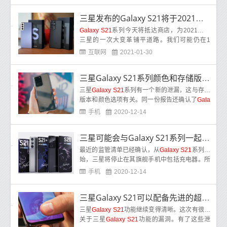
三星发布的Galaxy S21将于2021年面世
Galaxy S21
系列今天将抵达商店，为2021年在
三星的一次大变革铺平道路。我们可能仍在1
月，但三星步履维艰，所有枪支都在燃烧，尤其
互联网
2021-01-30
是在Gala
三星Galaxy S21系列颜色和存储版本曝光
三星
Galaxy S21
系列有一个新的泄漏，这与存储
版本和颜色选项有关。同一份报告还确认了
Gala
xy S21
Ultra(
Galaxy S21
系列中最昂贵的机型)
手机
2020-12-14
三星可能会与Galaxy S21系列一起推出新的30W充电器
最近的监管清单已经确认，从
Galaxy S21
系列开
始，三星将停止在其旗舰手机中包括充电器。所
谓的举动可能是受到了苹果的启发，苹果也不再
手机
2020-12-14
与
三星Galaxy S21可以配备先进的超声波指纹识别器
三星
Galaxy S21
功能继续变得清晰。这次有很多
关于三星
Galaxy S21
功能的漏洞。有了这些泄