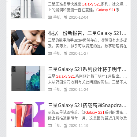
三星正准备尽快推出
Galaxy S21
系列，社交媒体
上的漏洞和猜测一直在蔓延。
Galaxy S21
系列的
价格已经在一个名为Naver的韩国博客上透露
手机
2020-12-04
了，
根据一份新报告，三星Galaxy S21系列将具有Bixby语音功能
三星的数字助手Bixby仍然存在，尽管没有太多提
及。实际上，似乎可以肯定的是，数字助理将在
2021年继续存在。根据一份新报告，
Galaxy S2
手机
2020-11-27
1
系
三星Galaxy S21系列预计将于明年1月推出
三星
Galaxy S21
系列预计将于明年1月推出。尚
未从韩国公司收到有关此问题的确认。三星不太
可能在今年年底之前就此问题发表声明。但是，
手机
2020-11-24
印度
三星Galaxy S21搭载高通Snapdragon 875进行了基准测试
尽管三星试图掩盖，但
Galaxy S21
系列的发布实
际上将推迟到明年一月。这是因为最近几周涉及
该设备的泄漏量已经大大增加。著名的基准测试
手机
2020-11-19
平