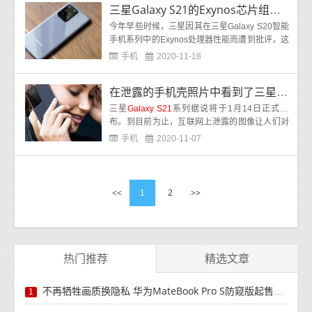
三星Galaxy S21的Exynos芯片组版本通过基准测试
今年早些时候，三星因其在三星Galaxy S20智能
手机系列中的Exynos处理器性能而遭到批评，这
与其国际高通Snapdragon芯片组处理器的性能
手机
2020-11-18
相比
在泄露的手机壳照片中看到了三星Galaxy S21的设计
三星
Galaxy S21
系列据说将于1月14日正式发
布。到目前为止，互联网上泄露的图像让人们对
S21 Plus和Ultra的外观有了一个大概的了解。现
手机
2020-11-07
在，
<<
2
>>
1
热门推荐
精选文章
不再牺牲画质换隐私 华为MateBook Pro S防窥版起售价10299元
1