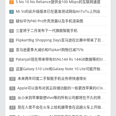
5 No 10 No Reliance提供全100 Mbps的互联网速度
2
Mi 5s的此升级版本已在基准测试网站AnTuTu上列出
3
疑似华为P40 Pro外壳泄漏以及手机渲染图
4
三星将于二月发布下一代旗舰智能手机
5
FlipkartBig Shopping Days亚马逊在比赛中带来了巨大的现金返还优惠
6
亚马逊夏季大减价和Flipkart购物日减75％
7
Patanjali现在带来带有BSNL144 Rs 144GB数据等的SIM卡
8
这是Galaxy S10 Lite和Galaxy Note 10 Lite可能开始发货的时候
9
未来两年印度二手智能手机业务将快速增长
10
Apple可以宣布对其云存储功能的一些更改苹果的iCloud一直在变化
11
从小米到苹果联想Vivo等的所有公司都将在不久的将来推出他们的新智能手机
12
现在人类不会在火车上给机器零食在这趟火车上开始服务
13