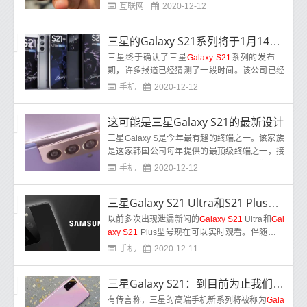
漏，S21系列的关键技术特征就变得清晰起来。
互联网
2020-12-12
随着
三星的Galaxy S21系列将于1月14日上市
三星终于确认了三星
Galaxy S21
系列的发布日
期，许多报道已经猜测了一段时间。该公司已经
确认，三星银河S21系列将在2021年1月14日(虚
手机
2020-12-12
拟CES
这可能是三星Galaxy S21的最新设计
三星Galaxy S是今年最有趣的终端之一。该家族
是这家韩国公司每年提供的最顶级终端之一，接
下来的家族也不例外。发生的事情是，我们离演
手机
2020-12-12
示
三星Galaxy S21 Ultra和S21 Plus的泄露信息
以前多次出现泄漏新闻的
Galaxy S21
Ultra和
Gal
axy S21
Plus型号现在可以实时观看。伴随着这
次泄漏，新一代手机的设计也得到了确认。如
手机
2020-12-11
三星Galaxy S21：到目前为止我们所知道的
有传言称，三星的高端手机新系列将被称为
Gala