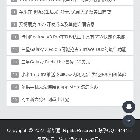
苹果在抢劫发生后采取行动关闭大多数美国商店
8
赛博朋克2077开发成本及其他详细信息
9
传闻Realme X3 Pro在TUV认证中具有65W快速充电能力
10
三星Galaxy Z Fold S可能抢占Surface Duo的最佳功能
11
三星Galaxy Buds Live售价169美元
12
小米15 Ultra推送澎湃OS2内测更新 优化多项相机体验
13
苹果手机无法连接到app store该怎么办
14
阿里新六脉神剑重出江湖
15
新华通.
Copyright
2022
Rights Reserved. 联系QQ:8444415
备案编号：渝ICP备20006988号-3