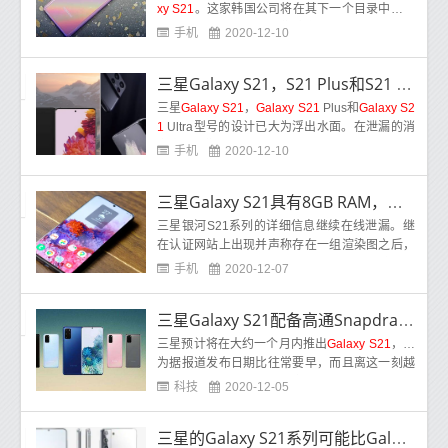
xy S21
。这家韩国公司将在其下一个目录中提供
三种版本，因此应将它们命名为S21，S21 Plus
手机
2020-12-10
和S
三星Galaxy S21，S21 Plus和S21 Ultra详细设计曝光
三星
Galaxy S21
，
Galaxy S21
Plus和
Galaxy S2
1
Ultra型号的设计已大为浮出水面。在泄漏的消
息中，我们在
Galaxy S21
和S21 Plus的设计
手机
2020-12-10
三星Galaxy S21具有8GB RAM，出现在Geekbench上
三星银河S21系列的详细信息继续在线泄漏。继
在认证网站上出现并声称存在一组渲染图之后，
三星银河S21现在已在Geekbench基准测试网站
手机
2020-12-07
上被发
三星Galaxy S21配备高通Snapdragon 888和8GB RAM
三星预计将在大约一个月内推出
Galaxy S21
，因
为据报道发布日期比往常要早，而且离这一刻越
近，有关该设备的更多信息便成为头条新闻。这
科技
2020-12-05
次
三星的Galaxy S21系列可能比Galaxy S20系列便宜