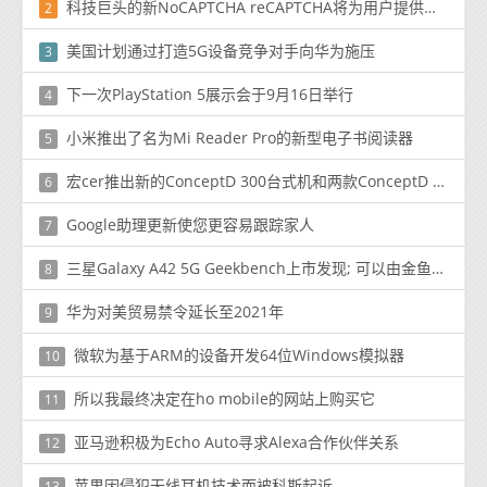
科技巨头的新NoCAPTCHA reCAPTCHA将为用户提供一个复选框来标记
2
美国计划通过打造5G设备竞争对手向华为施压
3
下一次PlayStation 5展示会于9月16日举行
4
小米推出了名为Mi Reader Pro的新型电子书阅读器
5
宏cer推出新的ConceptD 300台式机和两款ConceptD 7系列笔记本电脑
6
Google助理更新使您更容易跟踪家人
7
三星Galaxy A42 5G Geekbench上市发现; 可以由金鱼草690加油
8
华为对美贸易禁令延长至2021年
9
微软为基于ARM的设备开发64位Windows模拟器
10
所以我最终决定在ho mobile的网站上购买它
11
亚马逊积极为Echo Auto寻求Alexa合作伙伴关系
12
苹果因侵犯无线耳机技术而被科斯起诉
13