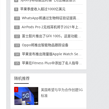
8
苹果季度收入超过1000亿美元
9
WhatsApp将通过生物特征验证提高安全性
10
AirPods Pro 2无线耳机将于2021年上半年正式上市
11
富士胶片推出了GFX 100S，这是功能和价格
12
Oppo将推出智能物品跟踪设备
13
苹果宣布推出限量版Apple Watch Series 6 Black Unity智能手表
14
苹果在Fitness Plus中添加了名人指导的步行锻炼
15
随机推荐
1
美国希望与华为合作创建5G
标准