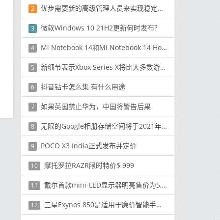
优步需要新的高级管理人员来实现稳定和成熟
2
微软Windows 10 21H2更新何时发布？
3
Mi Notebook 14和Mi Notebook 14 Horizo​​n Edition现在在印度以24×7的价格提供
4
新细节表示Xbox Series X将比大多数游戏PC强大
5
抖音钻卡怎么集 有什么用途
6
如果英国禁止华为，中国将警告后果
7
无限的Google相册存储空间将于2021年结束
8
POCO X3 India正式发布并定价
9
摩托罗拉RAZR限时特价$ 999
10
戴尔首款mini-LED显示器明亮售价为5,000美元
11
三星Exynos 850是适用于廉价智能手机的新型8nm芯片组
12