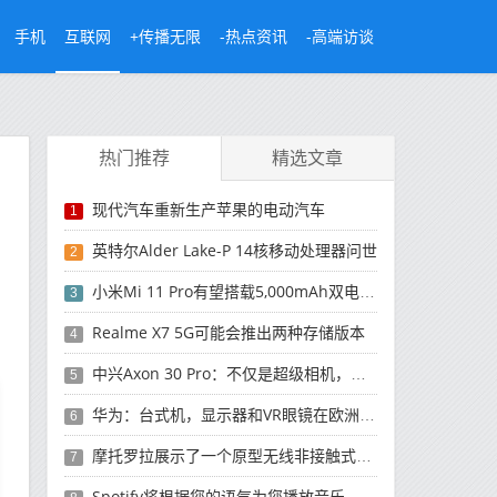
手机
互联网
+传播无限
-热点资讯
-高端访谈
热门推荐
精选文章
现代汽车重新生产苹果的电动汽车
1
英特尔Alder Lake-P 14核移动处理器问世
2
小米Mi 11 Pro有望搭载5,000mAh双电池并支持80W快速充电
3
Realme X7 5G可能会推出两种存储版本
4
中兴Axon 30 Pro：不仅是超级相机，规格也将是豪华的
5
华为：台式机，显示器和VR眼镜在欧洲的起源是从俄罗斯开始的
6
摩托罗拉展示了一个原型无线非接触式充电站
7
Spotify将根据您的语气为您播放音乐