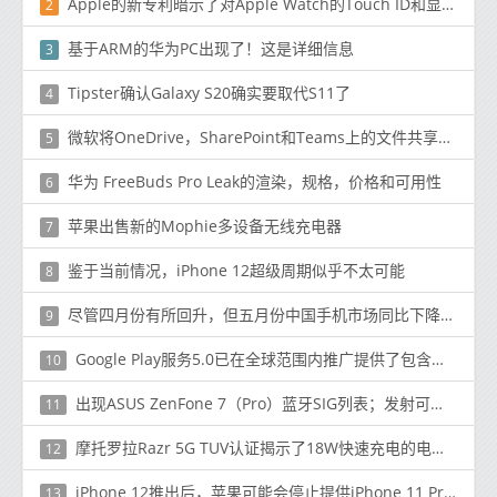
Apple的新专利暗示了对Apple Watch的Touch ID和显示屏下摄像头支持
2
基于ARM的华为PC出现了！这是详细信息
3
Tipster确认Galaxy S20确实要取代S11了
4
微软将OneDrive，SharePoint和Teams上的文件共享限制提高到250GB
5
华为 FreeBuds Pro Leak的渲染，规格，价格和可用性
6
苹果出售新的Mophie多设备无线充电器
7
鉴于当前情况，iPhone 12超级周期似乎不太可能
8
尽管四月份有所回升，但五月份中国手机市场同比下降了11.8％。
9
Google Play服务5.0已在全球范围内推广提供了包含在各种应用程序中的新功能
10
出现ASUS ZenFone 7（Pro）蓝牙SIG列表；发射可能快要结束了
11
摩托罗拉Razr 5G TUV认证揭示了18W快速充电的电池尺寸
12
iPhone 12推出后，苹果可能会停止提供iPhone 11 Pro，Pro Max和XR
13