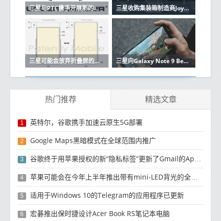
三星与PTC携手开展新的物联网计划
三星收购集装箱制造商Joyent将建立自己的云
三星可能会放弃折叠屏的移动体验
三星向Galaxy Note 9 Beta测试仪推出稳定的Android 10更新
热门推荐
精选文章
英特尔，谷歌携手加速云原生5G部署
1
Google Maps黑暗模式在全球范围内推广
2
谷歌终于用苹果授权的新“隐私标签”更新了Gmail的App Store列表
3
苹果可能会在今年上半年推出带有mini-LED背光的全新12.9英寸iPad Pro
4
适用于Windows 10的Telegram的应用程序已更新
5
宏碁推出保时捷设计Acer Book RS笔记本电脑
6