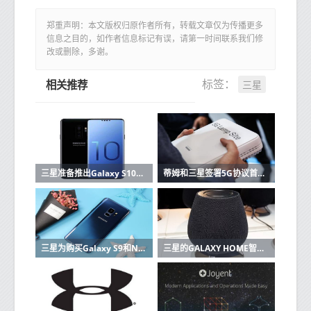
郑重声明：本文版权归原作者所有，转载文章仅为传播更多
信息之目的，如作者信息标记有误，请第一时间联系我们修
改或删除，多谢。
三星
标签：
相关推荐
三星准备推出Galaxy S10这里有功能和价格
蒂姆和三星签署5G协议首批设备已在2019年
三星为购买Galaxy S9和Note 9的用户提供高达200欧元的报销
三星的GALAXY HOME智能音箱在UNPACKED 2019上没有亮相