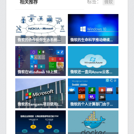
微软
标签：
相关推荐
微软的合作伙伴生态系统为GDPR做准备
微软的生命科学推动继续与Parexel合作
微软在Windows 10上预览节省空间的OneDrive功能
微软还一直向Azure云客户提供在GPU加速的虚拟机上运行其应用程序的选项
微软的Sangam项目使用LinkedIn缩小技能差距
微软的个人计算部门由于该公司电话业务下滑而遭受挫折