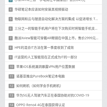
华硕笔记本应该如何安装其视频驱动
4
物联网和云与隧道自动化解决方案的集成 以促进增长 Technavio
5
三分之一的智能手机用户将在下次购买时将智能手机支出降低20％
6
酷派Xview智能可穿戴AR眼镜在中国上市，售价2999元人民币
7
HPE的混合IT方法在第一季度收到了成效
8
IT运营的人工智能现在正式成为IT的一部分
9
苹果iOS系统漏洞暴露VPN用户位置数据
10
诺基亚推出PureBook笔记本电脑
11
如何刷机（如何学会手机刷机）
12
华为5G无人驾驶汽车正在泰国协助对抗COVID-19
13
OPPO Reno4 4G在泰国获得认证
14