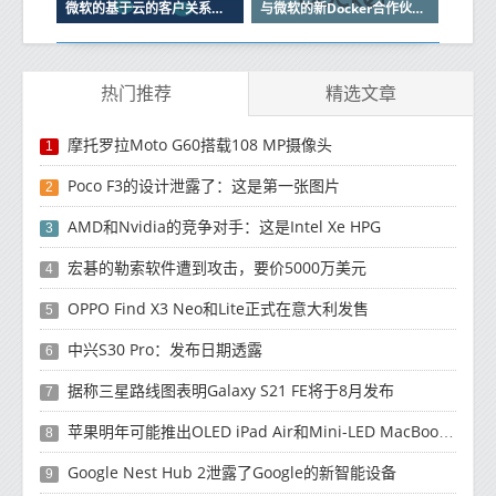
微软的基于云的客户关系管理软件Dynamics CRM Online将紧随其后
与微软的新Docker合作伙伴关系是对工作的扩展该工作于今年初开始
热门推荐
精选文章
摩托罗拉Moto G60搭载108 MP摄像头
1
Poco F3的设计泄露了：这是第一张图片
2
AMD和Nvidia的竞争对手：这是Intel Xe HPG
3
宏碁的勒索软件遭到攻击，要价5000万美元
4
OPPO Find X3 Neo和Lite正式在意大利发售
5
中兴S30 Pro：发布日期透露
6
据称三星路线图表明Galaxy S21 FE将于8月发布
7
苹果明年可能推出OLED iPad Air和Mini-LED MacBook Air
8
Google Nest Hub 2泄露了Google的新智能设备
9