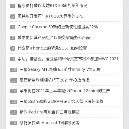
程序员打破以太坊RTX 3060的挖矿限制
4
英特尔开发可与RTX 3070竞争的GPU
5
Google Chrome 89新的更新使性能提高22％
6
戴尔更新其产品组合以服务家庭办公产品
7
什么是iPhone上的紧急SOS：如何设置
8
索尼，诺基亚，爱立信和甲骨文宣布将不参加MWC 2021
9
三星Galaxy M12配备6.5英寸Infinity-V显示屏
10
尼康新款旗舰相机将于2021年投放市场
11
苹果将在2021年上半年减少iPhone 12 mini的生产
12
三星SSD 980的无DRAM设计给人留下深刻印象
13
新的iPad Pro可能会在三月底到货
14
摩托罗拉4K Android TV即将发售
15