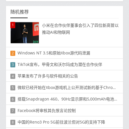
随机推荐
1
小米在合作伙伴董事会引入了四位新高管以
推动AI和物联网
Windows NT 3.5和原始Xbox源代码泄漏
2
TikTok宣布，甲骨文和沃尔玛成为潜在合作伙伴
3
苹果发布了许多与软件相关的公告
4
微软已经开始在Xbox游戏机上公开测试新的基于Chromium的Edge浏览器
5
搭载Snapdragon 460、90Hz显示屏和5,000mAh电池的OPPO A53正式发售。12,990
6
Facebook将审核其仇恨言论控制
7
中国的Reno3 Pro 5G前往波兰但对5G的支持下降
8