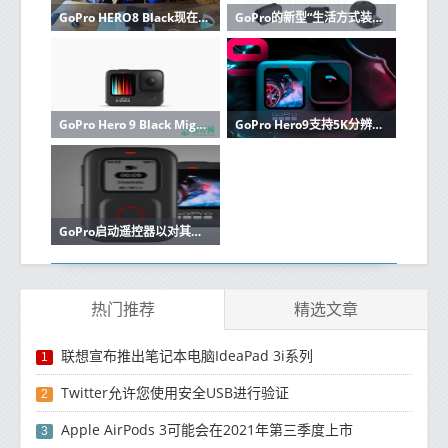
GoPro HERO8 Black现在也可以用作网络摄像头
GoPro的新型“生活方式装备”产品系列包括一个GoPro水壶和一个盖子
GoPro Hero 9 Black Might带有彩色前屏幕，5K拍摄
GoPro Hero9支持5K分辨率的视频录制功能
GoPro启动遥控器以对其进行远程控制
热门推荐
精选文章
联想宣布推出笔记本电脑IdeaPad 3i系列
1
Twitter允许您使用安全USB进行验证
2
Apple AirPods 3可能会在2021年第三季度上市
3