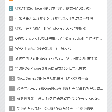
微软推出Surface 4笔记本电脑，搭载AMD处理器
3
小米音箱怎么连接蓝牙 连接电脑和手机方法一样吗
4
微软正在为ARM上的Windows开发x64模拟器
5
OPPO Enco X TWS耳塞揭示了与Dynaudio的合作伙伴关系
6
ViVO 手表实况镜头出现，9月底发布
7
通过中国认证的新Galaxy Watch型号可能会很快推出
8
华硕ROG Phone 3具有隐藏式160Hz显示模式
9
Xbox Series X的惊喜功能将使旧游戏焕然一新
10
调查显示Apple和OnePlus在印度拥有最高的客户忠诚度
11
就算恢复出厂设置 持久性恶意软件也会在Android设备上自行重新安装
12
华为声音智能扬声器现已在京东预售，价格为899元
13