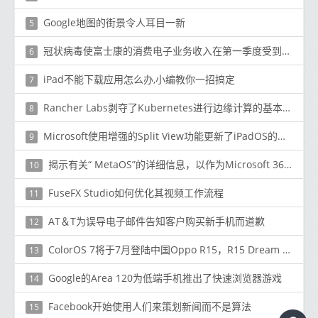
Google地图的街景令人耳目一新
5
冠状病毒使富士康的消费电子业务收入在第一季度受到冲击
6
iPad不能下载应用怎么办,小编教你一招搞定
7
Rancher Labs剥夺了Kubernetes进行边缘计算的基本能力
8
Microsoft使用增强的Split View功能更新了iPadOS的Word和PowerPoint
9
揭示有关“ MetaOS”的详细信息，以作为Microsoft 365服务的基础
10
FuseFX Studio如何优化其视频工作流程
11
AT＆T为误导电子邮件告知客户购买新手机而道歉
12
ColorOS 7将于7月登陆中国Oppo R15，R15 Dream Mirror，A9，A9x，A31和A91
13
Google的Area 120为低端手机推出了快速浏览器游戏
14
Facebook开始使用人们来策划新闻而不是算法
15