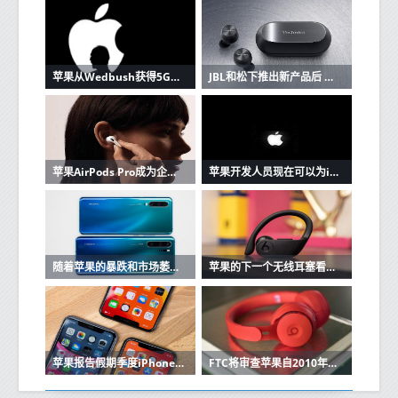
苹果从Wedbush获得5G潜在看涨信号
JBL和松下推出新产品后 苹果AirPods的竞争加剧
苹果AirPods Pro成为企业家最好朋友的3个原因
苹果开发人员现在可以为iOS和Mac应用程序创建单一购买的应用程序版本
随着苹果的暴跌和市场萎缩，华为在中国保持强大
苹果的下一个无线耳塞看起来很像Beats Powerbeats Pro
苹果报告假期季度iPhone销售强劲
FTC将审查苹果自2010年以来的收购