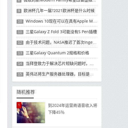
8
欧洲杯几年一届?2021欧洲杯是什么时候
9
Windows 10现在可以在具有Apple M1处理器的Mac上运行
10
三星Galaxy Z Fold 3可能没有S Pen插槽
11
由于技术问题，NASA推迟了首次Ingenuity飞行
12
三星Galaxy Quantum 2规格和价格
13
当拜登致力于解决芯片短缺问题时，英特尔承诺将为汽车制造商提供帮助
14
英伟达将生产服务器处理器，目标是英特尔
15
随机推荐
1
到2024年运营商语音收入将
下降45％