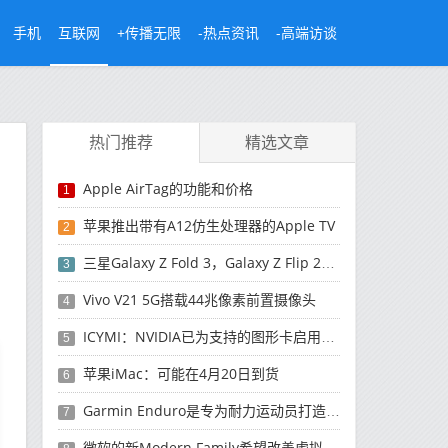
手机
互联网
+传播无限
-热点资讯
-高端访谈
热门推荐
精选文章
Apple AirTag的功能和价格
1
苹果推出带有A12仿生处理器的Apple TV
2
三星Galaxy Z Fold 3，Galaxy Z Flip 2可能是首款防水可折叠智能手机
3
Vivo V21 5G搭载44兆像素前置摄像头
4
ICYMI：NVIDIA已为支持的图形卡启用了可调整大小的BAR和RTX语音
5
苹果iMac：可能在4月20日到货
6
Garmin Enduro是专为耐力运动员打造的太阳能充电智能手表
7
微软的新Modern Family希望改善虚拟会议体验