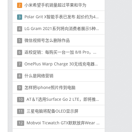
小米希望手机销量超过苹果和华为
2
Polar Grit X智能手表已发布 起价约为430美元
3
LG Gram 2021系列将向消费者展示5种不同的选择
4
微信视频号怎么删除作品
5
返校促销：每购买一台一加 8/8 Pro，即可免费获得一台一加 Buds
6
OnePlus Warp Charge 30无线充电器测试：速度有多快？可以为其他手机充电吗？
7
什么是网络营销
8
怎样把iphone照片传到电脑
9
AT＆T选用Surface Go 2 LTE，即将推出新的Surface Earbuds颜色
10
三星电脑将配备OLED显示屏
11
Mobvoi Ticwatch GTX默默放弃Wear OS以降低价格
12