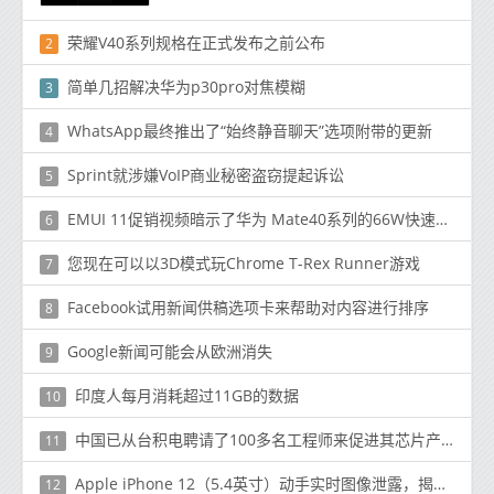
荣耀V40系列规格在正式发布之前公布
2
简单几招解决华为p30pro对焦模糊
3
WhatsApp最终推出了“始终静音聊天”选项附带的更新
4
Sprint就涉嫌VoIP商业秘密盗窃提起诉讼
5
EMUI 11促销视频暗示了华为 Mate40系列的66W快速充电
6
您现在可以以3D模式玩Chrome T-Rex Runner游戏
7
Facebook试用新闻供稿选项卡来帮助对内容进行排序
8
Google新闻可能会从欧洲消失
9
印度人每月消耗超过11GB的数据
10
中国已从台积电聘请了100多名工程师来促进其芯片产业
11
Apple iPhone 12（5.4英寸）动手实时图像泄露，揭示设计
12