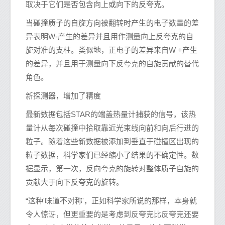
取决于它们是否包含向上或向下的反夸克。
当碰撞质子的自旋方向被翻转时产生的电子数量的差
异表明W-产生的差异并且用作测量向上反夸克的自
旋对准的支柱。类似地，正电子的差异来自W +产生
的差异，并且用于测量向下反夸克的自旋贡献的替代
角色。
新探测器，增加了精度
最新数据包括STAR的端盖热量计捕获的信号，该热
量计从每次碰撞中拾取靠近光束线向前和向后行进的
粒子。随着这些新数据被添加到垂直于碰撞区出现的
粒子数据，科学家们已经缩小了结果的不确定性。数
据显示，第一次，反向夸克的旋转对整体质子自旋的
贡献大于向下反夸克的旋转。
“这种'味道不对称'，正如科学家所说的那样，本身就
令人惊讶，但更重要的是考虑到反夸克比反夸克还要