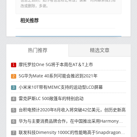
信息之目的，如作者信息标记有误，请第一时间联系我们修
改或删除，多谢。
相关推荐
热门推荐
精选文章
摩托罗拉One 5G将于本周在AT＆T上市
1
5G华为Mate 40系列可能会推迟到2021年
2
小米米10T带有MEMC支持的运动型LCD屏幕
3
雷克萨斯LC 500敞篷车的特别启动
4
台积电预计2020年8月收入将突破42亿美元，创历史新高
5
华为与主要消费品牌合作，在中国推出采用HarmonyOS 2.0的智能家居产品
6
联发科技Dimensity 1000C的性能略高于Snapdragon 765G
7