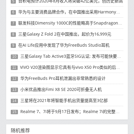
台积电预计2020年8月收入将突破42亿美元，创历史新高
5
华为与主要消费品牌合作，在中国推出采用HarmonyOS 2.0的智能家居产品
6
联发科技Dimensity 1000C的性能略高于Snapdragon 765G
7
三星Galaxy Z Fold 2在中国推出，起价为16,999元
8
在AI Life应用中发现了华为FreeBuds Studio耳机
9
三星Galaxy Tab Active3蓝牙SIG认证; 发布可能快要结束了
10
ViVO V20渲染图显示它具有与vivo X50 Pro类似的后部设计
11
华为FreeBuds Pro耳机泄漏出非常熟悉的设计
12
小米优品推出Fimi X8 SE 2020可折叠无人机
13
三星将在2021年将智能手机出货量提高至3亿部
14
Realme 7、7i将于9月17日发布；Realme 7i的完整规格并导致泄漏
15
随机推荐