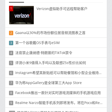
1
Verizon虚拟助手可远程帮助客户
Gaana以30%的市场份额位居音频流图表之首
2
第一个谷歌戴OS手表与eSIM
3
法官禁止唐纳德·特朗普的TikTok禁令
4
评测小米9值得入手吗以及联想Z5s性价比如何
5
Instagram希望其新贴纸可以帮助餐馆和小型企业维持生计
6
华为称AppGallery是全球第三大App Store
7
Facebook推出一款针对实时游戏流媒体的手机游戏应用
8
Realme Narzo智能手机系列即将发布，将在Poco和Redmi上亮相
9