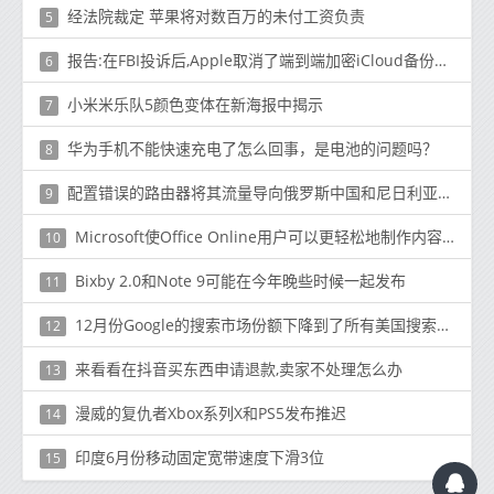
经法院裁定 苹果将对数百万的未付工资负责
5
报告:在FBI投诉后,Apple取消了端到端加密iCloud备份的计划
6
小米米乐队5颜色变体在新海报中揭示
7
华为手机不能快速充电了怎么回事，是电池的问题吗？
8
配置错误的路由器将其流量导向俄罗斯中国和尼日利亚的网络
9
Microsoft使Office Online用户可以更轻松地制作内容而无需切换浏览器选项卡
10
Bixby 2.0和Note 9可能在今年晚些时候一起发布
11
12月份Google的搜索市场份额下降到了所有美国搜索推荐量的75.2%
12
来看看在抖音买东西申请退款,卖家不处理怎么办
13
漫威的复仇者Xbox系列X和PS5发布推迟
14
印度6月份移动固定宽带速度下滑3位
15