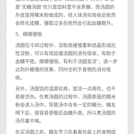
是"无糖汤圆"也只是馅料里不含蔗糖，而汤圆的
外皮是用糯米粉做成的，经人体消化吸收后依然
会转化成糖，摄取过多后依然会引起血糖飙升。
3、细嚼慢咽
汤圆在冷却过程中，淀粉类缓慢重新结晶形成抗
性淀粉，可以有效延缓汤圆的消化吸收，有助于
血糖平稳。细嚼慢咽，有利于汤圆变凉"，进一步
达到升糖慢的效果，同时也利于食物的消化吸
收。
另外，汤圆馅的温度较高，放凉一点再吃，也不
易被烫伤。在煮汤圆的过程中，汤圆表面的糯米
粉会进入汤中，导致汤中含有一定的糖分。糖友
喝下后，很容易使餐后血糖升高，所以煮汤圆的
汤尽量不喝。
在买汤圆之前，糖友学习先看看包装上的食物成