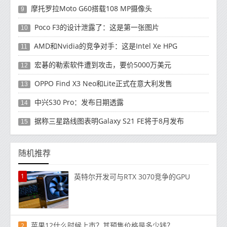
摩托罗拉Moto G60搭载108 MP摄像头
9
Poco F3的设计泄露了：这是第一张图片
10
AMD和Nvidia的竞争对手：这是Intel Xe HPG
11
宏碁的勒索软件遭到攻击，要价5000万美元
12
OPPO Find X3 Neo和Lite正式在意大利发售
13
中兴S30 Pro：发布日期透露
14
据称三星路线图表明Galaxy S21 FE将于8月发布
15
随机推荐
1
英特尔开发可与RTX 3070竞争的GPU
苹果12什么时候上市？其预售价格是多少钱？
2