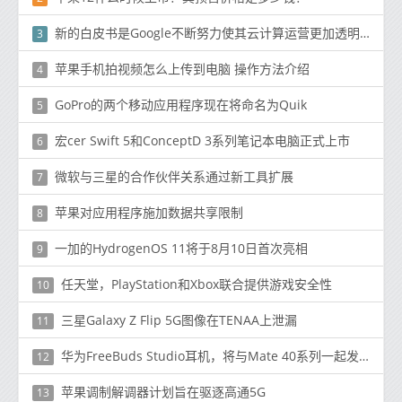
新的白皮书是Google不断努力使其云计算运营更加透明的一部分
3
苹果手机拍视频怎么上传到电脑 操作方法介绍
4
GoPro的两个移动应用程序现在将命名为Quik
5
宏cer Swift 5和ConceptD 3系列笔记本电脑正式上市
6
微软与三星的合作伙伴关系通过新工具扩展
7
苹果对应用程序施加数据共享限制
8
一加的HydrogenOS 11将于8月10日首次亮相
9
任天堂，PlayStation和Xbox联合提供游戏安全性
10
三星Galaxy Z Flip 5G图像在TENAA上泄漏
11
华为FreeBuds Studio耳机，将与Mate 40系列一起发布
12
苹果调制解调器计划旨在驱逐高通5G
13