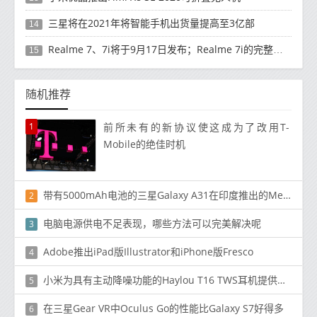
三星将在2021年将智能手机出货量提高至3亿部
14
Realme 7、7i将于9月17日发布；Realme 7i的完整规格并导致泄漏
15
随机推荐
1
前所未有的新协议使这成为了改用T-
Mobile的绝佳时机
带有5000mAh电池的三星Galaxy A31在印度推出的MediaTek Helio P65 SoC：价格，功能
2
电脑电源供电不足表现，哪些方法可以完美解决呢
3
Adobe推出iPad版Illustrator和iPhone版Fresco
4
小米为具有主动降噪功能的Haylou T16 TWS耳机提供众筹
5
在三星Gear VR中Oculus Go的性能比Galaxy S7好得多
6