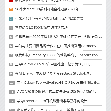
1
5G华为Mate 40系列可能会推迟到2021年
2
小米米10T带有MEMC支持的运动型LCD屏幕
3
雷克萨斯LC 500敞篷车的特别启动
4
台积电预计2020年8月收入将突破42亿美元，创历史新高
5
华为与主要消费品牌合作，在中国推出采用HarmonyOS 2.0的智能家居产品
6
联发科技Dimensity 1000C的性能略高于Snapdragon 765G
7
三星Galaxy Z Fold 2在中国推出，起价为16,999元
8
在AI Life应用中发现了华为FreeBuds Studio耳机
9
三星Galaxy Tab Active3蓝牙SIG认证; 发布可能快要结束了
10
ViVO V20渲染图显示它具有与vivo X50 Pro类似的后部设计
11
华为FreeBuds Pro耳机泄漏出非常熟悉的设计
12
小米优品推出Fimi X8 SE 2020可折叠无人机
13