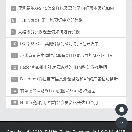
评测戴尔XPS 15怎么样以及惠普星14轻薄本续航如何
7
一加 Nord在第一笔预订中立即售罄
8
天猫积分兑换现金该如何进行兑换
9
LG Q92 5G和其他Q系列5G手机正在开发中
10
小米宣布在中国推出具有OLED显示屏的Master TV
11
Razer宣布推出针对云游戏的Kishi移动游戏手柄
12
Facebook将把带有民意测验游戏和AR的广告粘贴到新闻源中
13
有争议的网站8chan试图以8kun名称返回
14
Netflix允许用户“暂停”会员资格长达10个月
15
新华通.
Copyright
2019
Rights Reserved. 联系QQ:8444415