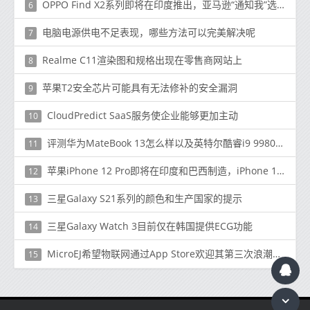
OPPO Find X2系列即将在印度推出，亚马逊“通知我”选项现已上线
6
电脑电源供电不足表现，哪些方法可以完美解决呢
7
Realme C11渲染图和规格出现在零售商网站上
8
苹果T2安全芯片可能具有无法修补的安全漏洞
9
CloudPredict SaaS服务使企业能够更加主动
10
评测华为MateBook 13怎么样以及英特尔酷睿i9 9980XE性能如何
11
苹果iPhone 12 Pro即将在印度和巴西制造，iPhone 12迷你电池容量揭晓
12
三星Galaxy S21系列的颜色和生产国家的提示
13
三星Galaxy Watch 3目前仅在韩国提供ECG功能
14
MicroEJ希望物联网通过App Store欢迎其第三次浪潮革命
15