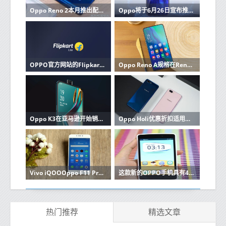
Oppo Reno 2本月推出配备20倍变焦四合一相机
Oppo将于6月26日宣布推出带有显示屏摄像头的智能手机
OPPO官方网站的Flipkart预订已经开始有Luminous Black和Sky White颜色可供选择
Oppo Reno A规格在Reno 2发布之前上线
Oppo K3在亚马逊开始销售利用高达7050卢比的优惠
Oppo Holi优惠折扣适用于Oppo A5和A7
Vivo iQOOOppo F11 Pro和魅族Note 9将于下个月推出
这款新的OPPO手机具有48兆像素非常适合专业摄影
热门推荐
精选文章