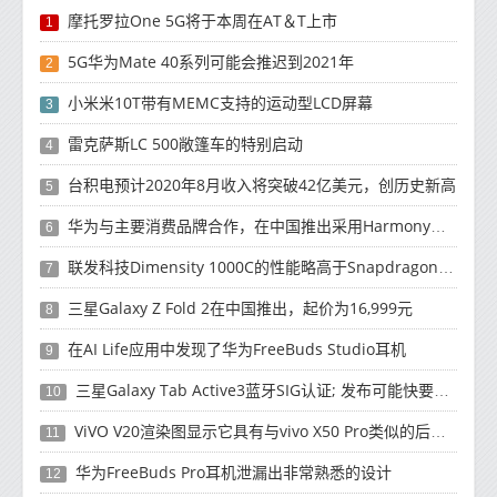
摩托罗拉One 5G将于本周在AT＆T上市
1
5G华为Mate 40系列可能会推迟到2021年
2
小米米10T带有MEMC支持的运动型LCD屏幕
3
雷克萨斯LC 500敞篷车的特别启动
4
台积电预计2020年8月收入将突破42亿美元，创历史新高
5
华为与主要消费品牌合作，在中国推出采用HarmonyOS 2.0的智能家居产品
6
联发科技Dimensity 1000C的性能略高于Snapdragon 765G
7
三星Galaxy Z Fold 2在中国推出，起价为16,999元
8
在AI Life应用中发现了华为FreeBuds Studio耳机
9
三星Galaxy Tab Active3蓝牙SIG认证; 发布可能快要结束了
10
ViVO V20渲染图显示它具有与vivo X50 Pro类似的后部设计
11
华为FreeBuds Pro耳机泄漏出非常熟悉的设计
12