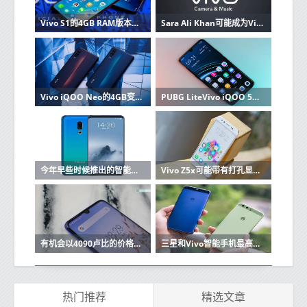
Vivo S1的4GB RAM版本可在印度销售价值10000卢比
Sara Ali Khan可能成为Vivo S系列的品牌代言人手机即将推出
Vivo iQOO Neo的4GB变体在TENAA上配备三重后置摄像头
PUBG LiteVivo iQOO 5G摩托罗拉One Vision头条新闻本周
今年早些时候推出的智能手机Vivo iQOO的白色变体
Vivo Z5x可能带有打孔显示屏和5,000mAh电池
有机会以4090卢比的价格购买21000卢比的Vivo V11知道如何利用报价
三星和Vivo智能手机最高可获得12000卢比的折扣
热门推荐
精选文章