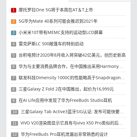
摩托罗拉One 5G将于本周在AT＆T上市
1
5G华为Mate 40系列可能会推迟到2021年
2
小米米10T带有MEMC支持的运动型LCD屏幕
3
雷克萨斯LC 500敞篷车的特别启动
4
台积电预计2020年8月收入将突破42亿美元，创历史新高
5
华为与主要消费品牌合作，在中国推出采用HarmonyOS 2.0的智能家居产品
6
联发科技Dimensity 1000C的性能略高于Snapdragon 765G
7
三星Galaxy Z Fold 2在中国推出，起价为16,999元
8
在AI Life应用中发现了华为FreeBuds Studio耳机
9
三星Galaxy Tab Active3蓝牙SIG认证; 发布可能快要结束了
10
ViVO V20渲染图显示它具有与vivo X50 Pro类似的后部设计
11
华为FreeBuds Pro耳机泄漏出非常熟悉的设计
12