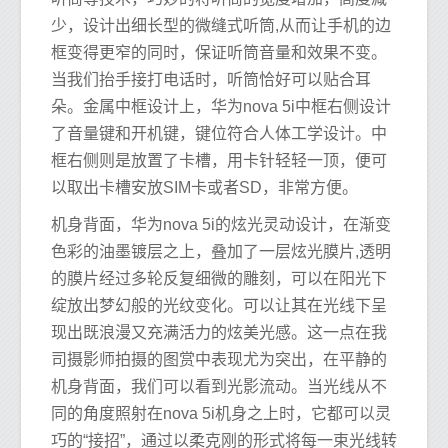
少，设计出细长型的微缝式听筒,从而让手机的边
框变得更窄的同时，保证听筒音量和效果不变。
当我们抬手接打电话时，听筒恰好可以贴合耳
朵。金属中框设计上，华为nova 5i中框右侧设计
了音量键和开机键，键位符合人体工学设计。中
框右侧则是放置了卡槽，用卡针轻轻一顶，便可
以取出卡槽安放SIM卡或者SD，非常方便。
机身背面，华为nova 5i的炫光灵动设计，在渐变
色彩的油墨镀层之上，叠加了一层炫光膜片,透明
的膜片经过多轮反复细微的雕刻，可以在阳光下
绽放出梦幻般的光纹变化。可以让其在光线下呈
现出既浪漫又充满活力的炫美光感。这一点在我
司摄影师拍摄的图赏中表现尤为突出，在平静的
机身背面，我们可以看到光影流动。当光线从不
同的角度照射在nova 5i机身之上时，它都可以灵
巧的“接招”，通过以柔克刚的形式将每一束光线转