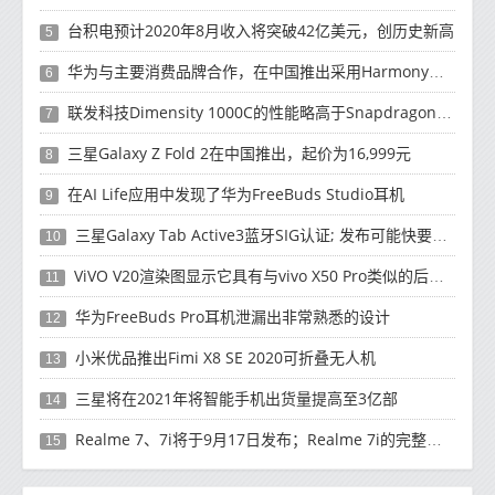
台积电预计2020年8月收入将突破42亿美元，创历史新高
5
华为与主要消费品牌合作，在中国推出采用HarmonyOS 2.0的智能家居产品
6
联发科技Dimensity 1000C的性能略高于Snapdragon 765G
7
三星Galaxy Z Fold 2在中国推出，起价为16,999元
8
在AI Life应用中发现了华为FreeBuds Studio耳机
9
三星Galaxy Tab Active3蓝牙SIG认证; 发布可能快要结束了
10
ViVO V20渲染图显示它具有与vivo X50 Pro类似的后部设计
11
华为FreeBuds Pro耳机泄漏出非常熟悉的设计
12
小米优品推出Fimi X8 SE 2020可折叠无人机
13
三星将在2021年将智能手机出货量提高至3亿部
14
Realme 7、7i将于9月17日发布；Realme 7i的完整规格并导致泄漏
15