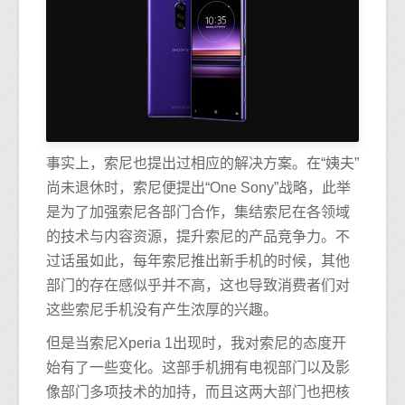
事实上，索尼也提出过相应的解决方案。在“姨夫”
尚未退休时，索尼便提出“One Sony”战略，此举
是为了加强索尼各部门合作，集结索尼在各领域
的技术与内容资源，提升索尼的产品竞争力。不
过话虽如此，每年索尼推出新手机的时候，其他
部门的存在感似乎并不高，这也导致消费者们对
这些索尼手机没有产生浓厚的兴趣。
但是当索尼Xperia 1出现时，我对索尼的态度开
始有了一些变化。这部手机拥有电视部门以及影
像部门多项技术的加持，而且这两大部门也把核