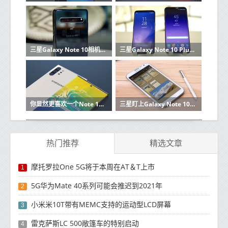
三星Galaxy Note 10相机测试继续进行
三星Galaxy Note 10 Plus获得了糟糕的可修复性评分
你显然更喜欢一个Note 10型号而不是另一个
三星盯上Galaxy Note 10A系列成功在收益低迷之后
热门推荐
精选文章
摩托罗拉One 5G将于本周在AT＆T上市
1
5G华为Mate 40系列可能会推迟到2021年
2
小米米10T带有MEMC支持的运动型LCD屏幕
3
雷克萨斯LC 500敞篷车的特别启动
4