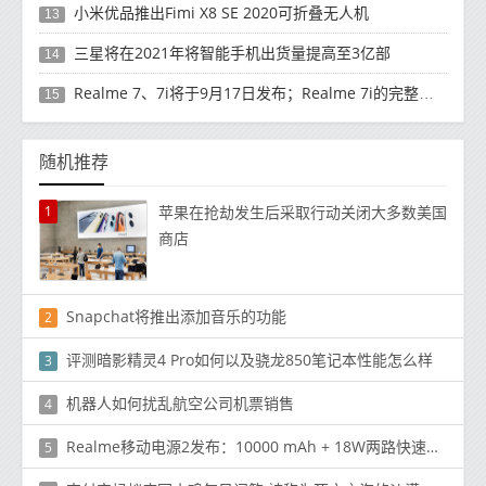
小米优品推出Fimi X8 SE 2020可折叠无人机
13
三星将在2021年将智能手机出货量提高至3亿部
14
Realme 7、7i将于9月17日发布；Realme 7i的完整规格并导致泄漏
15
随机推荐
1
苹果在抢劫发生后采取行动关闭大多数美国
商店
Snapchat将推出添加音乐的功能
2
评测暗影精灵4 Pro如何以及骁龙850笔记本性能怎么样
3
机器人如何扰乱航空公司机票销售
4
Realme移动电源2发布：10000 mAh + 18W两路快速充电
5