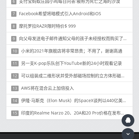
支付宝蚂蚁庄园小鸡每日问答:被称为死亡之海的沙漠
6
Facebook希望将暗模式引入Android和iOS
7
摩托罗拉RAZR限时特价$ 999
8
向父母发送电子邮件通知父母的孩子未经授权而购买了有关如何退款的产品
9
小米的2021年旗舰店将非常昂贵；不用了，谢谢高通
10
另一支K-pop乐队创下YouTube新的24小时观看记录
11
可以组装成二维形状并受外部磁场控制的立方体形磁性积木
12
AWS将在混合云上加倍投入
13
伊隆·马斯克（Elon Musk）的SpaceX谈判以440亿美元的估值筹集资金
14
印度的Realme Narzo 20、20A和20 Pro价格在发布前就已泄漏
15