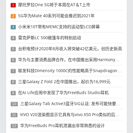
摩托罗拉One 5G将于本周在AT＆T上市
1
5G华为Mate 40系列可能会推迟到2021年
2
小米米10T带有MEMC支持的运动型LCD屏幕
3
雷克萨斯LC 500敞篷车的特别启动
4
台积电预计2020年8月收入将突破42亿美元，创历史新高
5
华为与主要消费品牌合作，在中国推出采用HarmonyOS 2.0的智能家居产品
6
联发科技Dimensity 1000C的性能略高于Snapdragon 765G
7
三星Galaxy Z Fold 2在中国推出，起价为16,999元
8
在AI Life应用中发现了华为FreeBuds Studio耳机
9
三星Galaxy Tab Active3蓝牙SIG认证; 发布可能快要结束了
10
ViVO V20渲染图显示它具有与vivo X50 Pro类似的后部设计
11
华为FreeBuds Pro耳机泄漏出非常熟悉的设计
12