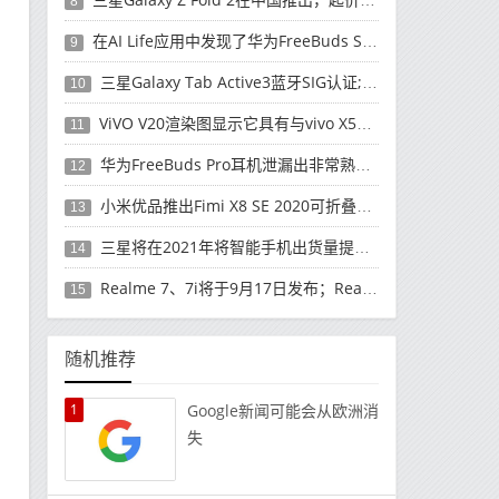
8
在AI Life应用中发现了华为FreeBuds Studio耳机
9
三星Galaxy Tab Active3蓝牙SIG认证; 发布可能快要结束了
10
ViVO V20渲染图显示它具有与vivo X50 Pro类似的后部设计
11
华为FreeBuds Pro耳机泄漏出非常熟悉的设计
12
小米优品推出Fimi X8 SE 2020可折叠无人机
13
三星将在2021年将智能手机出货量提高至3亿部
14
Realme 7、7i将于9月17日发布；Realme 7i的完整规格并导致泄漏
15
随机推荐
1
Google新闻可能会从欧洲消
失