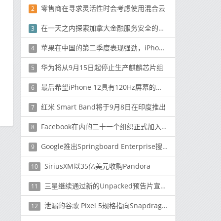
零售商在寻求灵活性时会考虑使用混合云
2
在一天之内探索加拿大金融服务安全的所有变化
3
苹果在中国的第二季度表现强劲，iPhone销量增长了225％
4
华为将从9月15日起停止生产麒麟芯片组
5
最后希望iPhone 12具有120Hz屏幕的任何希望都被取消了
6
红米 Smart Band将于9月8日在印度推出
7
Facebook在内的二十一个组织正式加入了负责监管加密货币的天秤座协会
8
Google推出Springboard Enterprise搜索工具改进网站
9
SiriusXM以35亿美元收购Pandora
10
三星继续通过新的Unpacked预告片宣传Galaxy Note 20 5G事件
11
泄漏的谷歌 Pixel 5规格指向Snapdragon 765G，8GB RAM和大电池
12