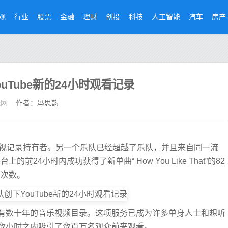
观
行业
股票
金融
理财
创投
科技
人工智能
汽车
房产
ouTube新的24小时观看记录
经网
作者：冯思韵
小时收视记录持有者。另一个乐队已经超越了乐队，并且来自同一流
的前24小时内成功获得了新单曲“ How You Like That”的82
看次数。
，拥有数十年的音乐视频目录。这项服务已成为许多单身人士和想听
数小时之内吸引了数百万名观众前来观看。