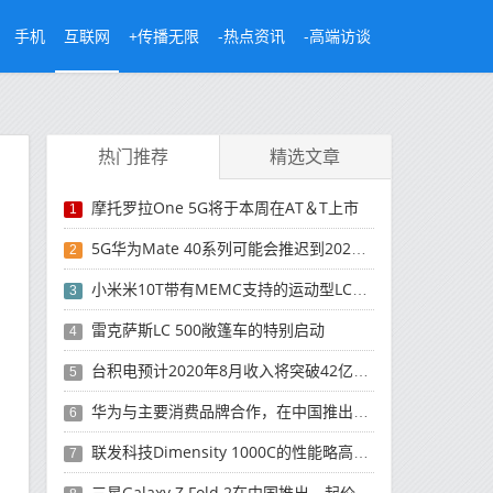
手机
互联网
+传播无限
-热点资讯
-高端访谈
热门推荐
精选文章
摩托罗拉One 5G将于本周在AT＆T上市
1
5G华为Mate 40系列可能会推迟到2021年
2
小米米10T带有MEMC支持的运动型LCD屏幕
3
雷克萨斯LC 500敞篷车的特别启动
4
台积电预计2020年8月收入将突破42亿美元，创历史新高
5
华为与主要消费品牌合作，在中国推出采用HarmonyOS 2.0的智能家居产品
6
联发科技Dimensity 1000C的性能略高于Snapdragon 765G
7
三星Galaxy Z Fold 2在中国推出，起价为16,999元