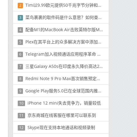
Tim以9.99欧元提供50千兆字节分钟和无限制的短信
2
菜鸟裹裹的取件码是什么意思？如何查看取件码？
3
配备M1的MacBook Air击败英特尔版MacBook Pro
4
Plex在其平台上的众多解决方案中添加了Tidal
5
Telegram加入视频通话应用程序革命 新功能吸引4亿用户
6
三星Galaxy A50s在印度永久降价高达2500卢比
7
Redmi Note 9 Pro Max首次销售预定于5月12日通过亚马逊印度和小米的Mi.Com进行：价格，发售优惠
8
Google Play服务5.0已在全球范围内推广提供了包含在各种应用程序中的新功能
9
iPhone 12 mini失去竞争力，销量较低
10
京东商城在线客服在哪里可以联系到
11
Skype现在支持本地通话和视频录制
12