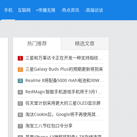
手机
互联网
+传播无限
-热点资讯
-高端访谈
热门推荐
精选文章
三星和万事达卡正在开发一种支持指纹的支付卡
1
三星Galaxy Buds Plus的预期更新将到来
2
Realme 8将配备5000 mAh电池和30W Dart Charge功能
3
RedMagic智能手机游戏手机将于3月16日在全球推出
4
任天堂计划采用更大的三星OLED显示屏
5
淘汰Cookie后，Google将不再使用其他网络跟踪工具
6
淘宝三八节红包口令分享
7
苹果iPhone 13据称将配备1 TB存储选项