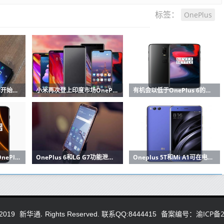
OnePlus
标签：
亚马逊自由销售2019年开始One plus 7和OnePlus 7 Pro的巨大折扣
小米再次登上印度市场OnePlus成为高端市场中的佼佼者
有机会以低于OnePlus 6的价格购买OnePlus 6T
OnePlus 6T即将推出OnePlus 6在这些方面将有所不同
OnePlus 6和LG G7功能泄露知道这些智能手机有什么特别之处
Oneplus 5T和Mi A1可在电子商务网站上出售
新华通.
备案编号：渝ICP备20
2019
Rights Reserved. 联系QQ:8444415