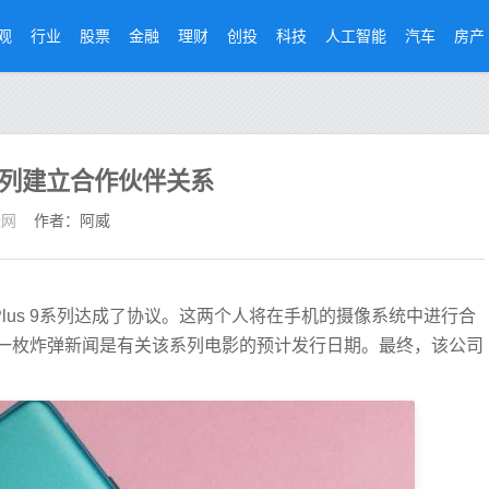
观
行业
股票
金融
理财
创投
科技
人工智能
汽车
房产
9系列建立合作伙伴关系
经网
作者：阿威
ePlus 9系列达成了协议。这两个人将在手机的摄像系统中进行合
一枚炸弹新闻是有关该系列电影的预计发行日期。最终，该公司