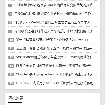
企业IT越来越多地寻求DRaaS提供商来克服传统的预算资源和复杂性挑战
6
三项新的增强功能将使企业更轻松地将Windows工作负载迁移到云
7
开源Nginx Web服务器背后的主要供应商正在寻求为未来10年的增长提供资金
8
向父母发送电子邮件通知父母的孩子未经授权而购买了有关如何退款的产品
9
第一个具有基础结构服务和平台服务的公共云平台
10
波士顿—肖恩·普赖斯花了五个月的时间领导软件巨头SAP的云计算工作
11
Smartsheet是总部位于华盛顿州Bellevue的商业软件制造商
12
以迎合全球范围内在数据中心和云中使用它们的数千名客户
13
Cloudera的开源Apache Spark引擎发行版上运行的Cloud Dataflow版本
14
Dropbox正式​​采用了Microsoft的现代应用程序的移动计算方法
15
随机推荐