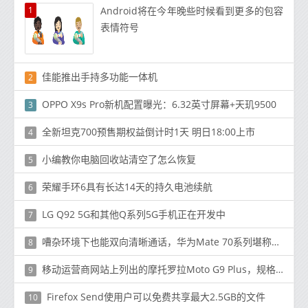
1
Android将在今年晚些时候看到更多的包容
表情符号
佳能推出手持多功能一体机
2
OPPO X9s Pro新机配置曝光：6.32英寸屏幕+天玑9500
3
全新坦克700预售期权益倒计时1天 明日18:00上市
4
小编教你电脑回收站清空了怎么恢复
5
荣耀手环6具有长达14天的持久电池续航
6
LG Q92 5G和其他Q系列5G手机正在开发中
7
嘈杂环境下也能双向清晰通话，华为Mate 70系列堪称春节通话神器
8
移动运营商网站上列出的摩托罗拉Moto G9 Plus，规格和价格
9
Firefox Send使用户可以免费共享最大2.5GB的文件
10