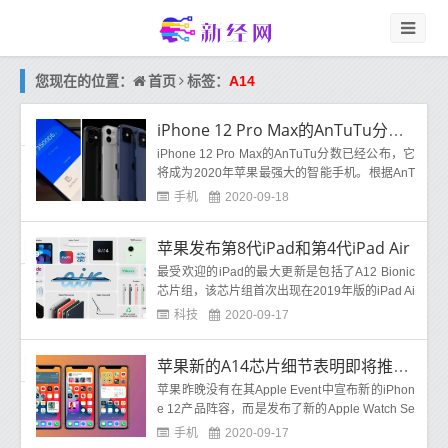
首页
您现在的位置：
标签：
A14
iPhone 12 Pro Max的AnTuTu分数曝光
iPhone 12 Pro Max的AnTuTu分数已经公布，它
将成为2020年苹果最强大的智能手机。根据AnT
uTu评分，苹果的新
A14
处理器甚至不及Snapdra
手机
2020-09-18
gon
苹果发布第8代iPad和第4代iPad Air
最受欢迎的iPad的最大更新是包括了A12 Bionic
芯片组，该芯片组首次出现在2019年版的iPad Ai
r和iPad Mini中。苹果表示，与上一代iPad（第
科技
2020-09-17
苹果新的A14芯片细节表明即将推出的iPhone 12系列具有更长的电池寿命
苹果昨晚没有在其Apple Event中宣布新的iPhon
e 12产品阵容，而是发布了新的Apple Watch Se
ries 6，Apple Watch SE，iPad 8th Gen
手机
2020-09-17