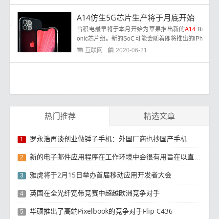
A14仿生5G芯片生产将于月底开始
台积电最早将于本月开始为苹果推出新的
A14
Bi
onic芯片组。新的SoC可能会随着即将推出的iPh
one 12系列智能手机标志着公司进入5G时代。该
互联网
2020-06-21
芯片制造商是全球半导体业务最大的铸造厂之
一。
热门推荐
精选文章
罗永浩再谈创业做锤子手机：外国厂商也抄国产手机
1
新的电子邮件应用程序在工作环境中会很有用旨在以直观方式组织电子邮件收件箱的新功能
2
雅虎将于2月15日举办首届移动应用开发者大会
3
英国在全光纤宽带竞赛中超越欧洲竞争对手
4
华硕推出了高端Pixelbook的竞争对手Flip C436
5