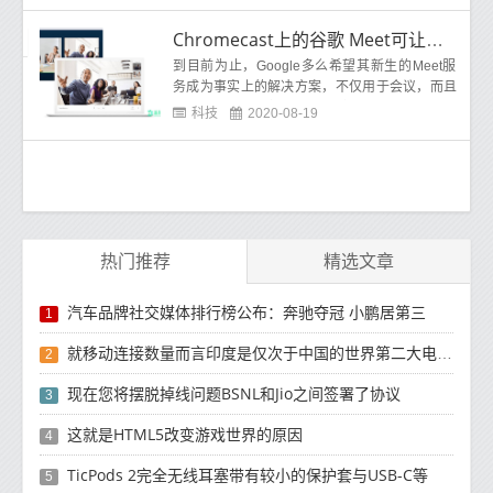
Chromecast上的谷歌 Meet可让您使用大屏幕电视
到目前为止，Google多么希望其新生的Meet服
务成为事实上的解决方案，不仅用于会议，而且
还可以用于任何视频通信(包括个人通信)，这已
科技
2020-08-19
经不是
热门推荐
精选文章
汽车品牌社交媒体排行榜公布：奔驰夺冠 小鹏居第三
1
就移动连接数量而言印度是仅次于中国的世界第二大电信市场
2
现在您将摆脱掉线问题BSNL和Jio之间签署了协议
3
这就是HTML5改变游戏世界的原因
4
TicPods 2完全无线耳塞带有较小的保护套与USB-C等
5