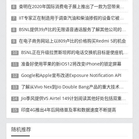
查明在2020年国际消费电子展上推出了一款为您带来厕纸的机器人
6
IIT专家正在制造用于调查汽油和柴油掺假的设备它被称为Fuel Quantifier Advance
7
BSNL提供39卢比的无限语音通话服务了解其他公司的便宜套餐
8
在电子商务网站上以809卢比的价格购买Redmi 5的机会
9
BSNL正在升级拉贾斯坦邦的电话交换机目标是使座机像智能手机一样工作
10
准备好使用苹果的新iOS12将改变iPhone的锁定屏幕
11
Google和Apple宣布改进Exposure Notification API
12
了解从Vivo Nex到Jio Double Bang产品的重大技术更新
13
Jio季风提供VS Airtel 149计划阅读其他好处包括双重数据
14
印度4G推出4年后网络普及率和数据速度不断提高
15
随机推荐