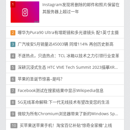
1
Instagram发现将删除的邮件和照片保留在
其服务器上超过一年
曝华为Pura90 Ultra有增距镜和多光谱镜头 配1英寸主摄
2
广汽埃安5月销量达45003辆 同增114% 再创历史新高
3
不逐热点，只造热点：TCL 冰箱以技术之力引领行业变革
4
深耕沉浸式生态 HTC VIVE Tech Summit 2023描摹XR行业新未来
5
苹果的圣诞节惊喜–是吗？
6
Facebook测试在搜索结果中显示Wikipedia信息
7
5G无线革命解释:下一代无线技术有望改变您的生活
8
微软为所有Chromium浏览器带来了新的Windows Spellcheck
9
买苹果送苹果手机！淘宝百亿补贴“惊奇全家桶”上线
10