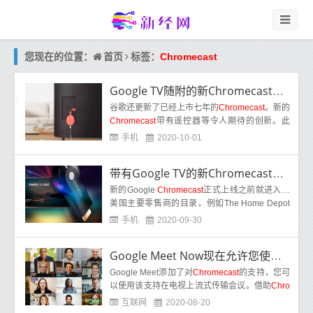
首页
您现在的位置：
标签：
Chromecast
Google TV随附的新Chromecast正式发布
谷歌还更新了已经上市七年的
Chromecast
。新的
Chromecast
带有遥控器等令人期待的创新。此
外，Google宣布新的
Chromecast
正在使用全新
手机
2020-10-01
的软件运
带有Google TV的新Chromecast售价50美元
新的Google
Chromecast
正式上线之前就进入了
美国主要零售商的目录，例如The Home Depot
和Walmart，该目录定于本周三（30）在Google
手机
2020-09-30
Lau
Google Meet Now现在允许您使用Chromecast主持会议
Google Meet添加了对
Chromecast
的支持，您可
以使用该支持在电视上流式传输会议。借助
Chro
mecast
支持，您将能够在大屏幕上进行会议，与
互联网
2020-08-20
朋友