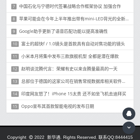
中国石化与宁德时代签署战略合作框架协议 加强合作
7
苹果可能会在今年上半年推出带有mini-LED背光的全新12.9英寸iPad Pro
8
Google助手更新了语音匹配功能以提高准确性
9
富士的超快f / 1.0镜头是首款具有自动对焦功能的镜头
10
小米本月将集中发布三款旗舰机型 全都是潜在爆款
11
赵明谈沈腾代言：荣耀有史以来含腾量最高的一天
12
总部位于德国的这家公司在销售常规数据库相关软件方面遇到了麻烦
13
印度网友怒了！iPhone 15太贵 还不如坐飞机去迪拜买
14
Oppo宣布其首款智能电视的发布日期
15
新华通.
Copyright
2022
Rights Reserved. 联系QQ:8444415