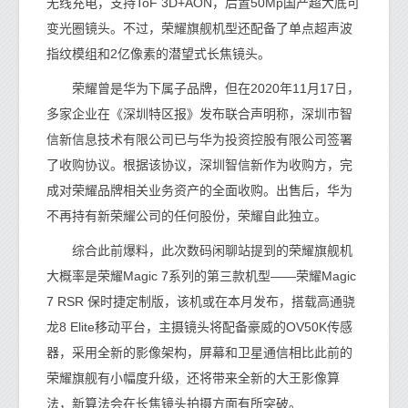
无线充电，支持ToF 3D+AON，后置50Mp国产超大底可
变光圈镜头。不过，荣耀旗舰机型还配备了单点超声波
指纹模组和2亿像素的潜望式长焦镜头。
荣耀曾是华为下属子品牌，但在2020年11月17日，
多家企业在《深圳特区报》发布联合声明称，深圳市智
信新信息技术有限公司已与华为投资控股有限公司签署
了收购协议。根据该协议，深圳智信新作为收购方，完
成对荣耀品牌相关业务资产的全面收购。出售后，华为
不再持有新荣耀公司的任何股份，荣耀自此独立。
综合此前爆料，此次数码闲聊站提到的荣耀旗舰机
大概率是荣耀Magic 7系列的第三款机型——荣耀Magic
7 RSR 保时捷定制版，该机或在本月发布，搭载高通骁
龙8 Elite移动平台，主摄镜头将配备豪威的OV50K传感
器，采用全新的影像架构，屏幕和卫星通信相比此前的
荣耀旗舰有小幅度升级，还将带来全新的大王影像算
法，新算法会在长焦镜头拍摄方面有所突破。