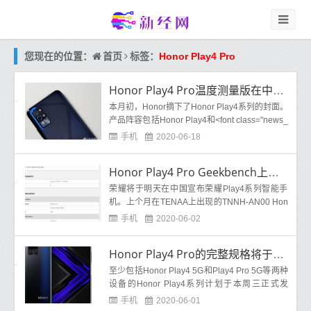
首页
您现在的位置：
标签：
Honor Play4 Pro
Honor Play4 Pro温度测量版在中国上市
本月初，Honor摘下了Honor Play4系列的封面。
产品阵容包括Honor Play4和<font class="news_
tag_font">Honor Play4 Pro</font>，还有Pro型
手机
2020-06-18
号的特殊变体，它具有用于测量温度的红外传感
器。<font class="news…
Honor Play4 Pro Geekbench上市揭示了麒麟990和8GB RAM
荣耀将于明天在中国宣布荣耀Play4系列智能手
机。上个月在TENAA上出现的TNNH-AN00 Hon
or手机是Honor Play4 5G智能手机。
手机
2020-06-02
Honor Play4 Pro的完整规格将于6月3日发布之前出现
至少包括Honor Play4 5G和Play4 Pro 5G等两种
设备的Honor Play4系列计划于本周三正式发
售。在中国TENAA认证平台的数据库中出现的T
手机
2020-06-01
NNH-AN00 5G手机透露，它可能会作为Honor P