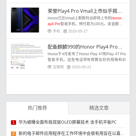
lay4 5G首次亮相
荣誉Play4 Pro Vmall上市似乎揭示了渲染
Honor已在Vmall上默默列出即将上市的
Honor Pl
ay4 Pro
智能手机，预付款为100元。该金额可以
在5月25日至6月8日之间，并且最终付款可以在6
手机
2020-05-27
月8日至6月9日完成。
配备麒麟990的Honor Play4 Pro可能是Honor Play的继任者
Honor于4月发布了Honor Play 4T和Play 4T Pro
智能手机。这些电话带有预算友好的规格和价
格。昨天，即将在中国的零售商网站上弹出即将
互联网
2020-05-22
推出的
Honor Play4 Pro
。
热门推荐
精选文章
华为被曝全面布局双层OLED屏幕技术 含手机平板PC
1
新的电子邮件应用程序在工作环境中会很有用旨在以直观方式组织电子邮件收件箱的新功能
2