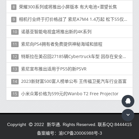
荣耀300系列或将推出小屏版本 有大电池+潜望长焦
8
相机行业终于打价格战了 索尼A7M4 1.4万起 松下S5仅7千
9
诺基亚智能电视盒将推出新的4K系列
10
索尼向PS4拥有者免费提供神秘海域和旅程
11
特斯拉在美召回27185辆Cybertruck车型 因存在安全隐患
12
索尼宣布推出适用于PS5的新PSVR
13
2023新财富500富人榜单公布 王传福卫冕汽车行业首富
14
小米众筹价格为599元的Wanbo T2 Free Projector
15
新华通.
Copyright
2022
Rights Reserved. 联系QQ:8444415
备案编号：渝ICP备20006988号-3