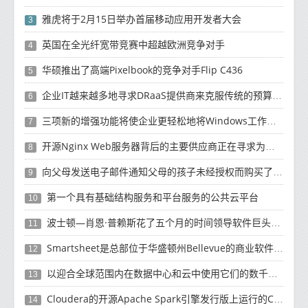
雅虎将于2月15日举办首届移动应用开发者大会
3
英国在全光纤宽带竞赛中超越欧洲竞争对手
4
华硕推出了高端Pixelbook的竞争对手Flip C436
5
企业IT越来越多地寻求DRaaS提供商来克服传统的预算资源和复杂性挑战
6
三项新的增强功能将使企业更轻松地将Windows工作负载迁移到云
7
开源Nginx Web服务器背后的主要供应商正在寻求为未来10年的增长提供资金
8
向父母发送电子邮件通知父母的孩子未经授权而购买了有关如何退款的产品
9
第一个具有基础结构服务和平台服务的公共云平台
10
波士顿—肖恩·普赖斯花了五个月的时间领导软件巨头SAP的云计算工作
11
Smartsheet是总部位于华盛顿州Bellevue的商业软件制造商
12
以迎合全球范围内在数据中心和云中使用它们的数千名客户
13
Cloudera的开源Apache Spark引擎发行版上运行的Cloud Dataflow版本
14