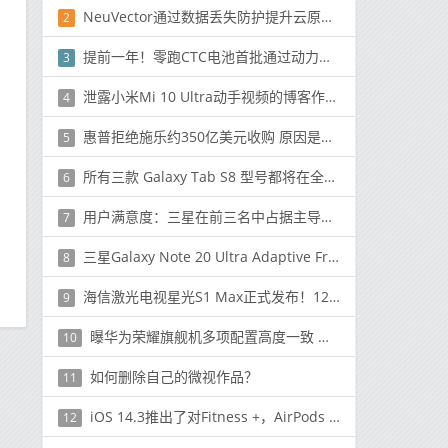
NeuVector通过数据丢失防护提升云原生安全性
2
提前一年！零跑CTC电池首批通过动力电池新国标要求
3
泄露小米Mi 10 Ultra动手视频的博客作者可能面临严重指控，母亲声称对此负责
4
惠普拒绝施乐约350亿美元收购 原因是什么？
5
所有三款 Galaxy Tab S8 型号都将在全球范围内使用骁龙 898
6
用户满意度：三星在前三名中占据主导地位，但苹果在总排名中名列第三
7
三星Galaxy Note 20 Ultra Adaptive Frequency屏幕可以降至10Hz以节省电量
8
海信激光电视星光S1 Max正式发布！120吋墅式巨幕专为大宅而生
9
曝华为荣耀旗舰机多项配置高度一致 荣耀顶级旗舰本月发
10
如何删除自己的微视作品？
11
iOS 14.3推出了对Fitness +，AirPods Max等的支持
12