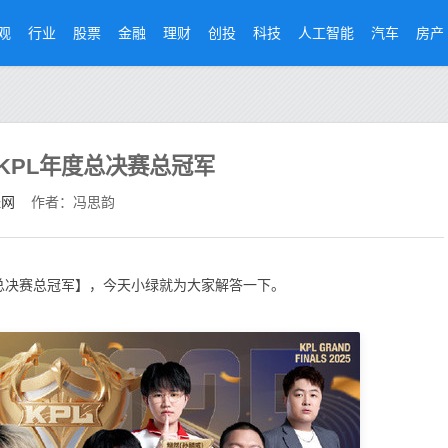
观
行业
股票
金融
理财
创投
科技
人工智能
汽车
房产
5KPL年度总决赛总冠军
经网
作者：冯思韵
度总决赛总冠军】，今天小绿就为大家解答一下。