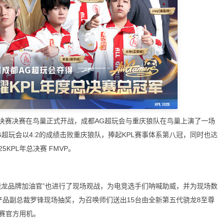
度总决赛决赛在鸟巢正式开战，成都AG超玩会与重庆狼队在鸟巢上演了一场
超玩会以4:2的成绩击败重庆狼队，捧起KPL赛事体系第八冠，同时也达
KPL年总决赛 FMVP。
龙品牌加油官”也进行了现场观战，为电竞选手们呐喊助威，并为现场数
产品副总裁罗锋现场抽奖，为召唤师们送出15台由全新第五代骁龙8至尊
比赛官方用机。