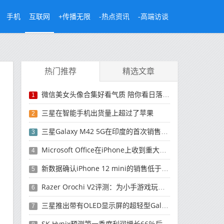
手机
互联网
+传播无限
-热点资讯
-高端访谈
热门推荐
精选文章
微信美女头像合集好看气质 陪你看日落的人比日落更浪漫
1
三星在智能手机出货量上超过了苹果
2
三星Galaxy M42 5G在印度的首次销售将于今晚开始
3
Microsoft Office在iPhone上收到重大更新
4
新数据确认iPhone 12 mini的销售低于预期
5
Razer Orochi V2评测：为小手游戏玩家设计的鼠标
6
三星推出带有OLED显示屏的超轻型Galaxy Book Pro和Galaxy Book Pro 360笔记本电脑
7
SK Hynix预测第一季度利润增长66％后，对芯片的需求将增强