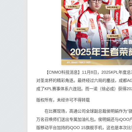
【CNMO科技消息】11月8日，2025KPL年
对圣龙杯的精彩角逐。最终经过六局的鏖战，成都AG
成了KPL赛事体系六连冠。而一诺（徐必成）获得2025
版权所有，未经许可不得转载
在比赛现场，高通公司全球副总裁侯明娟作为“骁
万名召唤师们送出专属加油礼包。侯明娟还与iQOO
版移动平台加持的iQOO 15旗舰手机，这也是本次