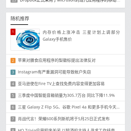
15
随机推荐
1
内存价格上涨冲击 三星计划上调部分
Galaxy手机售价
苹果对膳食应用程序的梨徽标提出法律反对
2
Instagram有严重漏洞可能导致帐户失窃
3
亚马逊使在Fire TV上查找免费内容变得更加容易
4
三季度中国智能音箱销量为305.7万台 同比下降11.9%
5
三星 Galaxy Z Flip 5G、谷歌 Pixel 4a 和更多手机今天发售
6
肖战代言！荣耀600系列新机将于5月25日正式发布
7
HQ Trivia应用程序关闭 以醉酒的主持人寻求工作结束
8