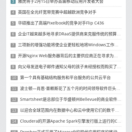
雅虎将于2月15日举办首届移动应用开发者大会
3
英国在全光纤宽带竞赛中超越欧洲竞争对手
4
华硕推出了高端Pixelbook的竞争对手Flip C436
5
企业IT越来越多地寻求DRaaS提供商来克服传统的预算资源和复杂性挑战
6
三项新的增强功能将使企业更轻松地将Windows工作负载迁移到云
7
开源Nginx Web服务器背后的主要供应商正在寻求为未来10年的增长提供资金
8
向父母发送电子邮件通知父母的孩子未经授权而购买了有关如何退款的产品
9
第一个具有基础结构服务和平台服务的公共云平台
10
波士顿—肖恩·普赖斯花了五个月的时间领导软件巨头SAP的云计算工作
11
Smartsheet是总部位于华盛顿州Bellevue的商业软件制造商
12
以迎合全球范围内在数据中心和云中使用它们的数千名客户
13
Cloudera的开源Apache Spark引擎发行版上运行的Cloud Dataflow版本
14
Dropbox正式​​采用了Microsoft的现代应用程序的移动计算方法