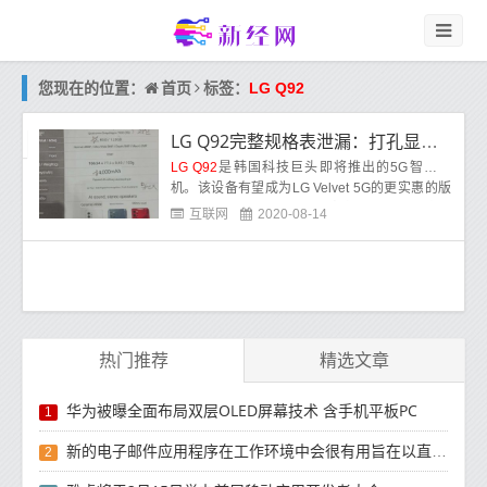
首页
您现在的位置：
标签：
LG Q92
LG Q92完整规格表泄漏：打孔显示器，Snapdragon 765G和4000mAh电池
LG Q92
是韩国科技巨头即将推出的5G智能手
机。该设备有望成为LG Velvet 5G的更实惠的版
本。在发布之前，该设备的规格已泄漏。泄密者
互联网
2020-08-14
Abhis
热门推荐
精选文章
华为被曝全面布局双层OLED屏幕技术 含手机平板PC
1
新的电子邮件应用程序在工作环境中会很有用旨在以直观方式组织电子邮件收件箱的新功能
2