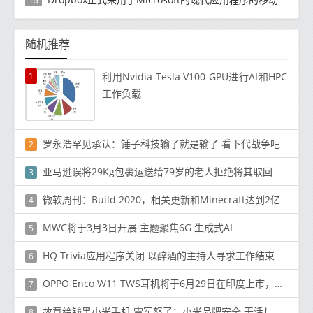
15
随机推荐
1
利用Nvidia Tesla V100 GPU进行AI和HPC
工作负载
罗永浩罕见承认：锤子科技输了就是输了 看下代战争吧
2
亚马逊误将29Kg包裹运送给79岁的老人拒绝将其取回
3
微软周刊：Build 2020，相关更新和Minecraft达到2亿
4
MWC将于3月3日开展 主题聚焦6G 生成式AI
5
HQ Trivia应用程序关闭 以醉酒的主持人寻求工作结束
6
OPPO Enco W11 TWS耳机将于6月29日在印度上市，价格为₹2,499（$ 33）
7
故意给钱黑小米手机 雷军怒了：小米品牌安全 干活！
8