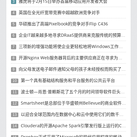
雅虎将于2月15日举办首届移动应用开发者大会
3
英国在全光纤宽带竞赛中超越欧洲竞争对手
4
华硕推出了高端Pixelbook的竞争对手Flip C436
5
企业IT越来越多地寻求DRaaS提供商来克服传统的预算资源和复杂性挑战
6
三项新的增强功能将使企业更轻松地将Windows工作负载迁移到云
7
开源Nginx Web服务器背后的主要供应商正在寻求为未来10年的增长提供资金
8
向父母发送电子邮件通知父母的孩子未经授权而购买了有关如何退款的产品
9
第一个具有基础结构服务和平台服务的公共云平台
10
波士顿—肖恩·普赖斯花了五个月的时间领导软件巨头SAP的云计算工作
11
Smartsheet是总部位于华盛顿州Bellevue的商业软件制造商
12
以迎合全球范围内在数据中心和云中使用它们的数千名客户
13
Cloudera的开源Apache Spark引擎发行版上运行的Cloud Dataflow版本
14
Dropbox正式​​采用了Microsoft的现代应用程序的移动计算方法