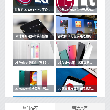
泄漏的LG G9 ThinQ渲染图显示四镜头设置与缺口显示屏
LG与Cerence合作开发AI互联汽车平台
LG计划即将推出带有新相机的V60 ThinQ
谷歌和LG可能放弃高通的旗舰产品Snapdragon 865
LG Velvet 5G预计将于5月在韩国推出
LG Velvet在一家韩国商店被抓
LG Velvet价格公布，预购从5月8日开始，促销于5月15日开始
LG正在开发具有旋转显示屏的双屏智能手机：报告
热门推荐
精选文章