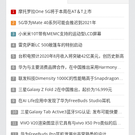
摩托罗拉One 5G将于本周在AT＆T上市
1
5G华为Mate 40系列可能会推迟到2021年
2
小米米10T带有MEMC支持的运动型LCD屏幕
3
雷克萨斯LC 500敞篷车的特别启动
4
台积电预计2020年8月收入将突破42亿美元，创历史新高
5
华为与主要消费品牌合作，在中国推出采用HarmonyOS 2.0的智能家居产品
6
联发科技Dimensity 1000C的性能略高于Snapdragon 765G
7
三星Galaxy Z Fold 2在中国推出，起价为16,999元
8
在AI Life应用中发现了华为FreeBuds Studio耳机
9
三星Galaxy Tab Active3蓝牙SIG认证; 发布可能快要结束了
10
ViVO V20渲染图显示它具有与vivo X50 Pro类似的后部设计
11
华为FreeBuds Pro耳机泄漏出非常熟悉的设计
12