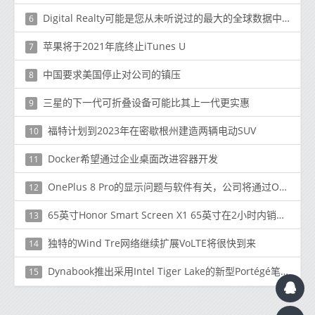
Digital Realty可能是您从未听说过的最大的全球数据中心
6
苹果将​​于2021年底终止iTunes U
7
中国要求美国停止对公司的镇压
8
三星的下一代可折叠设备可能比其上一代更实惠
9
福特计划到2023年在密歇根州建造两辆电动SUV
10
Docker希望通过企业桌面改进容器开发
11
OnePlus 8 Pro的显示问题与软件有关，公司将通过OTA更新修复它们
12
65英寸Honor Smart Screen X1 65英寸在2小时内销售超过10,000台
13
独特的Wind Tre网络继续扩展VoLTE将很快到来
14
Dynabook推出采用Intel Tiger Lake的新型Portégé笔记本电脑
15