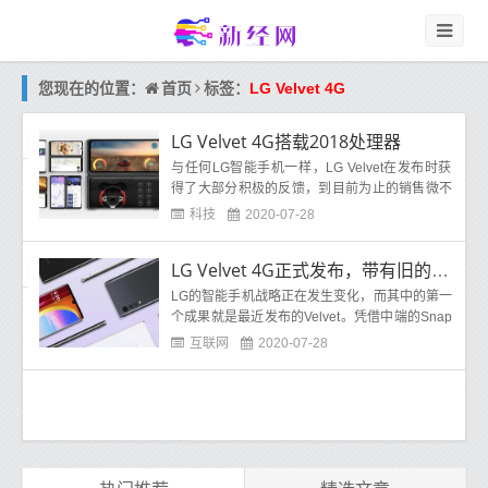
首页
您现在的位置：
标签：
LG Velvet 4G
LG Velvet 4G搭载2018处理器
与任何LG智能手机一样，LG Velvet在发布时获
得了大部分积极的反馈，到目前为止的销售微不
足道。尽管偏离了LG多年的设计，但根据新的命
科技
2020-07-28
名惯
LG Velvet 4G正式发布，带有旧的旗舰芯片，价格可能更低
LG的智能手机战略正在发生变化，而其中的第一
个成果就是最近发布的Velvet。凭借中端的Snap
dragon 765G芯片，这款手机旨在争夺中端5G类
互联网
2020-07-28
别。