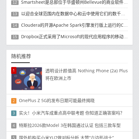
Smartsheet是总部位于华盛顿州Bellevue的商业软件制造商
12
以迎合全球范围内在数据中心和云中使用它们的数千名客户
13
Cloudera的开源Apache Spark引擎发行版上运行的Cloud Dataflow版本
14
Dropbox正式​​采用了Microsoft的现代应用程序的移动计算方法
15
随机推荐
1
透明设计颜值高 Nothing Phone (2a) Plus
将在欧洲上市
OnePlus Z 5G的发布日期可能最终揭晓
2
实火！小米汽车成重点高中联考题 你知道正确答案吗？
3
特斯拉2026款Model 3在韩国通过认证 包括三款车型
4
国外机构买小米YU7做对标分析 大赞“六边形战士”
5