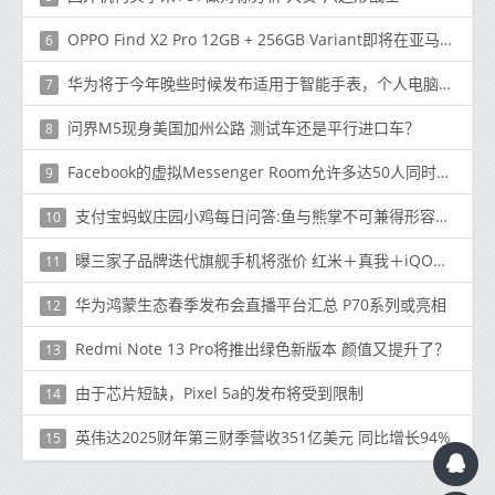
OPPO Find X2 Pro 12GB + 256GB Variant即将在亚马逊印度上市，售价为69,990卢比
6
华为将于今年晚些时候发布适用于智能手表，个人电脑和平板电脑的HarmonyOS 2.0
7
问界M5现身美国加州公路 测试车还是平行进口车？
8
Facebook的虚拟Messenger Room允许多达50人同时进行视频
9
支付宝蚂蚁庄园小鸡每日问答:鱼与熊掌不可兼得形容理财
10
曝三家子品牌迭代旗舰手机将涨价 红米＋真我＋iQOO？
11
华为鸿蒙生态春季发布会直播平台汇总 P70系列或亮相
12
Redmi Note 13 Pro将推出绿色新版本 颜值又提升了？
13
由于芯片短缺，Pixel 5a的发布将受到限制
14
英伟达2025财年第三财季营收351亿美元 同比增长94%
15