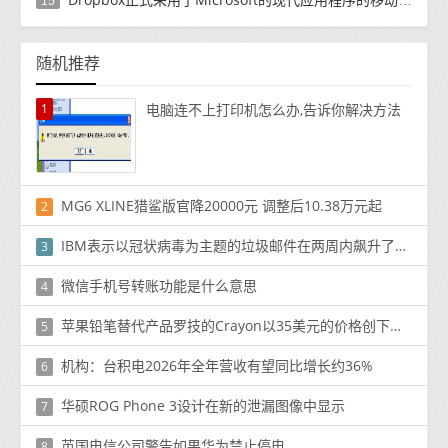
15
随机推荐
1
电脑连不上打印机怎么办,告诉你解决方法
MG6 XLINE猎鲨版官降20000元 调整后10.38万元起
2
IBM表示以冠状病毒为主题的垃圾邮件在两周内飙升了14000%
3
微信手机号转账功能是什么意思
4
苹果铅笔替代产品罗技的Crayon以35美元的价格创下历史新低
5
机构：台积电2026年全年营收有望同比增长约36%
6
华硕ROG Phone 3设计在新的泄漏图像中显示
7
英国电信公司警告如果华为禁止停电
8