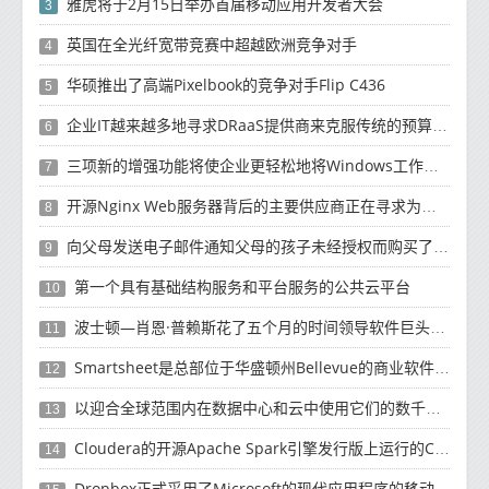
雅虎将于2月15日举办首届移动应用开发者大会
3
英国在全光纤宽带竞赛中超越欧洲竞争对手
4
华硕推出了高端Pixelbook的竞争对手Flip C436
5
企业IT越来越多地寻求DRaaS提供商来克服传统的预算资源和复杂性挑战
6
三项新的增强功能将使企业更轻松地将Windows工作负载迁移到云
7
开源Nginx Web服务器背后的主要供应商正在寻求为未来10年的增长提供资金
8
向父母发送电子邮件通知父母的孩子未经授权而购买了有关如何退款的产品
9
第一个具有基础结构服务和平台服务的公共云平台
10
波士顿—肖恩·普赖斯花了五个月的时间领导软件巨头SAP的云计算工作
11
Smartsheet是总部位于华盛顿州Bellevue的商业软件制造商
12
以迎合全球范围内在数据中心和云中使用它们的数千名客户
13
Cloudera的开源Apache Spark引擎发行版上运行的Cloud Dataflow版本
14
Dropbox正式​​采用了Microsoft的现代应用程序的移动计算方法