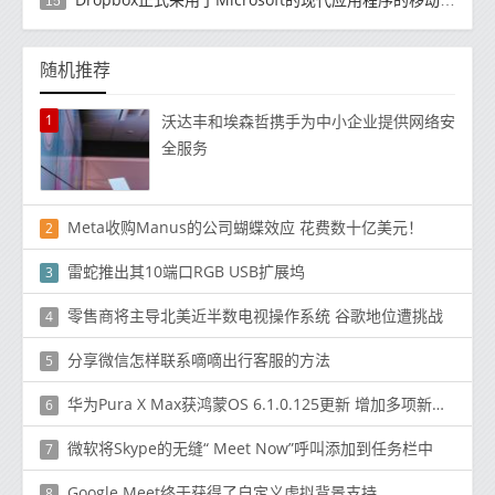
15
随机推荐
1
沃达丰和埃森哲携手为中小企业提供网络安
全服务
Meta收购Manus的公司蝴蝶效应 花费数十亿美元！
2
雷蛇推出其10端口RGB USB扩展坞
3
零售商将主导北美近半数电视操作系统 谷歌地位遭挑战
4
分享微信怎样联系嘀嘀出行客服的方法
5
华为Pura X Max获鸿蒙OS 6.1.0.125更新 增加多项新功能
6
微软将Skype的无缝“ Meet Now”呼叫添加到任务栏中
7
Google Meet终于获得了自定义虚拟背景支持
8