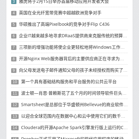
雅虎将于2月15日举办首届移动应用开发者大会
3
英国在全光纤宽带竞赛中超越欧洲竞争对手
4
华硕推出了高端Pixelbook的竞争对手Flip C436
5
企业IT越来越多地寻求DRaaS提供商来克服传统的预算资源和复杂性挑战
6
三项新的增强功能将使企业更轻松地将Windows工作负载迁移到云
7
开源Nginx Web服务器背后的主要供应商正在寻求为未来10年的增长提供资金
8
向父母发送电子邮件通知父母的孩子未经授权而购买了有关如何退款的产品
9
第一个具有基础结构服务和平台服务的公共云平台
10
波士顿—肖恩·普赖斯花了五个月的时间领导软件巨头SAP的云计算工作
11
Smartsheet是总部位于华盛顿州Bellevue的商业软件制造商
12
以迎合全球范围内在数据中心和云中使用它们的数千名客户
13
Cloudera的开源Apache Spark引擎发行版上运行的Cloud Dataflow版本
14
Dropbox正式​​采用了Microsoft的现代应用程序的移动计算方法