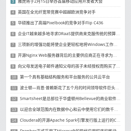
雅虎将于2月15日举办首届移动应用开发者大会
3
英国在全光纤宽带竞赛中超越欧洲竞争对手
4
华硕推出了高端Pixelbook的竞争对手Flip C436
5
企业IT越来越多地寻求DRaaS提供商来克服传统的预算资源和复杂性挑战
6
三项新的增强功能将使企业更轻松地将Windows工作负载迁移到云
7
开源Nginx Web服务器背后的主要供应商正在寻求为未来10年的增长提供资金
8
向父母发送电子邮件通知父母的孩子未经授权而购买了有关如何退款的产品
9
第一个具有基础结构服务和平台服务的公共云平台
10
波士顿—肖恩·普赖斯花了五个月的时间领导软件巨头SAP的云计算工作
11
Smartsheet是总部位于华盛顿州Bellevue的商业软件制造商
12
以迎合全球范围内在数据中心和云中使用它们的数千名客户
13
Cloudera的开源Apache Spark引擎发行版上运行的Cloud Dataflow版本
14
Dropbox正式​​采用了Microsoft的现代应用程序的移动计算方法