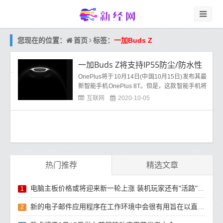
首页
您现在的位置：
标签：
一加Buds Z
一加Buds Z将支持IP55防尘/防水性
OnePlus将于10月14日(中国10月15日)发布其最
新智能手机OnePlus 8T。但是，这款智能手机将
不会在发布会上独处。有人猜测该公司正在开发
互联网
2020-10-05
更便
热门推荐
精选文章
电脑主板价格或将迎来新一轮上涨 装机玩家还有“活路”吗？
1
新的电子邮件应用程序在工作环境中会很有用旨在以直观方式组织电子邮件收件箱的新功能
2