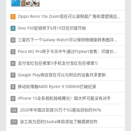
Oppo Reno 10x Zoom现在可以录制超广角和潜望镜远摄相机的视频
2
Vivo Y50促销将于6月10日在印度开始
3
三星的下一个Galaxy Watch可以保持物理旋转表圈并监控ECG和血压
4
Poco M2 Pro将于今天中午通过Flipkart发售：印度价格，规格
5
支付宝红包在哪里?(手机支付宝红包在哪里?)
6
Google Play商店现在可以与附近的设备共享更新
7
移动处理器AMD Ryzen 9 5900HX打破纪录
8
iPhone 15全系相机规格曝光！超大杯可能没有对手
9
2020年中国达到其50万个5G基站目标的96％
10
该工具为您的Stadia体验添加了触摸屏控件
11