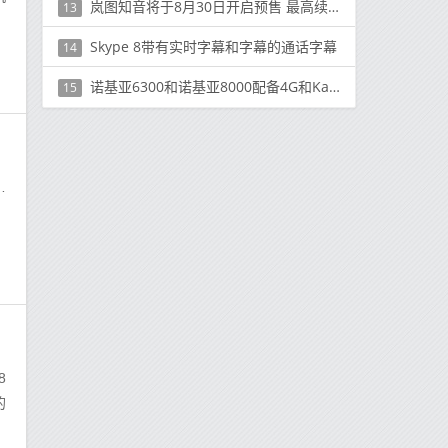
岚图知音将于8月30日开启预售 最高续航里程901公里
13
Skype 8带有实时字幕和字幕的通话字幕
14
诺基亚6300和诺基亚8000配备4G和Kaios系统
15
次
8
的