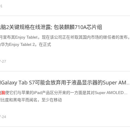
01
脑2关键规格在线泄露; 包装麒麟710A芯片组
1月宣布其Enjoy Tablet，现在该公司正在听取其国内市场的继任者的发布
Enjoy Tablet 2。在正式
7-27
三星即将推出的Galaxy Tab S7可能会放弃用于液晶显示器
电脑
使它们与苹果的iPad产品区分开来的一方面是其对Super AMOLED显
对比度和黑电平而闻名，至少在移动
7-24