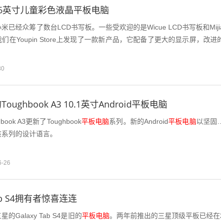
6英寸儿童彩色液晶平板电脑
已经众筹了数台LCD书写板。一些受欢迎的是Wicue LCD书写板和Miji
们在Youpin Store上发现了一款​​新产品，它配备了更大的显示屏，改进
30
ughbook A3 10.1英寸Android平板电脑
ook A3更新了Toughbook
平板电脑
系列。新的Android
平板电脑
以坚固
该系列的设计语言。
6-26
Tab S4拥有者惊喜连连
Galaxy Tab S4是旧的
平板电脑
。两年前推出的三星顶级平板已经在