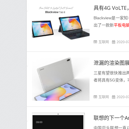
Blackview
出了一款新
平板电
互联网
2020-0
泄漏的渲染图
三星有望很快推出
者将具有5G变体，
互联网
2020-0
联想的下一个An
中国巨头联想一直以其