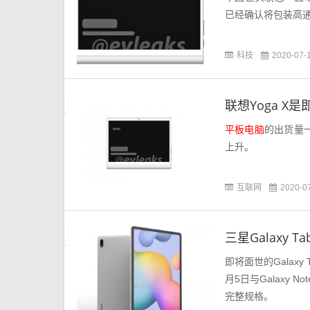
已经确认将包装高通公司的
科技
2020-07-
联想Yoga X
平板电脑
的出货量一
上升。
互联网
2020-0
三星Galaxy T
即将面世的Galaxy T
月5日与Galaxy 
完整规格。