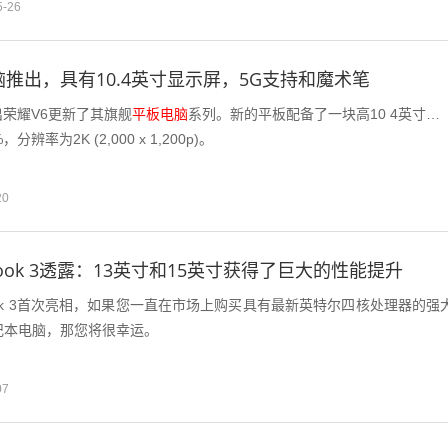
5-26
脑推出，具有10.4英寸显示屏，5G支持和魔术笔
荣耀V6更新了其旗舰
平板电脑
系列。新的平板配备了一块高10 4英寸的
辨率为2K (2,000 x 1,200p)。
20
e Book 3透露：13英寸和15英寸获得了巨大的性能提升
 Book 3首次亮相，如果您一直在市场上购买具有最新英特尔四核处理器的强
笔记本电脑，那您将很幸运。
07