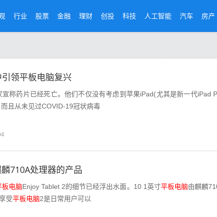
观
行业
股票
金融
理财
创投
科技
人工智能
汽车
房产
行中引领平板电脑复兴
称药片已经死亡。他们不仅没有考虑到苹果iPad(尤其是新一代iPad P
而且从未见过COVID-19冠状病毒
04
麟710A处理器的产品
平板电脑
Enjoy Tablet 2的细节已经浮出水面。10 1英寸
平板电脑
由麒麟71
享受
平板电脑
2是日常用户可以