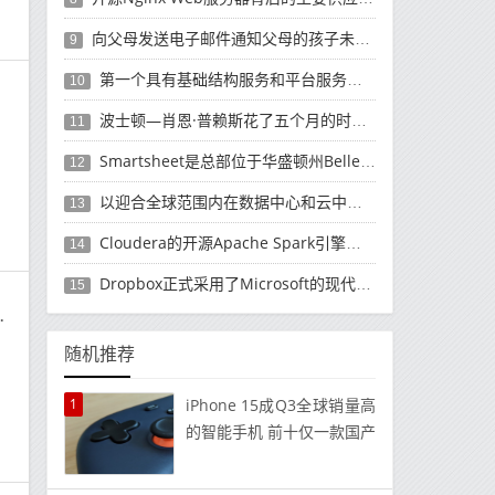
向父母发送电子邮件通知父母的孩子未经授权而购买了有关如何退款的产品
9
第一个具有基础结构服务和平台服务的公共云平台
10
波士顿—肖恩·普赖斯花了五个月的时间领导软件巨头SAP的云计算工作
11
，
Smartsheet是总部位于华盛顿州Bellevue的商业软件制造商
12
以迎合全球范围内在数据中心和云中使用它们的数千名客户
13
Cloudera的开源Apache Spark引擎发行版上运行的Cloud Dataflow版本
14
Dropbox正式​​采用了Microsoft的现代应用程序的移动计算方法
15
的Super AMOLED
示
随机推荐
1
iPhone 15成Q3全球销量高
的智能手机 前十仅一款国产