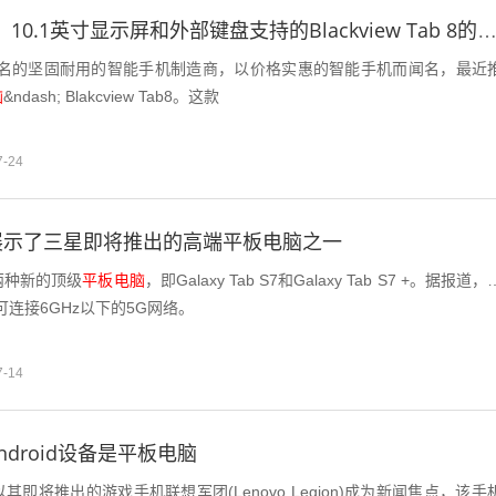
具有4G VoLTE，10.1英寸显示屏和外部键盘支持的Blackview Tab 8的价格为$ 12
是一家知名的坚固耐用的智能手机制造商，以价格实惠的智能手机而闻名，最近
脑
&ndash; Blakcview Tab8。这款
7-24
展示了三星即将推出的高端平板电脑之一
两种新的顶级
平板电脑
，即Galaxy Tab S7和Galaxy Tab S7 +。据报道，
可连接6GHz以下的5G网络。
7-14
droid设备是平板电脑
即将推出的游戏手机联想军团(Lenovo Legion)成为新闻焦点，该手