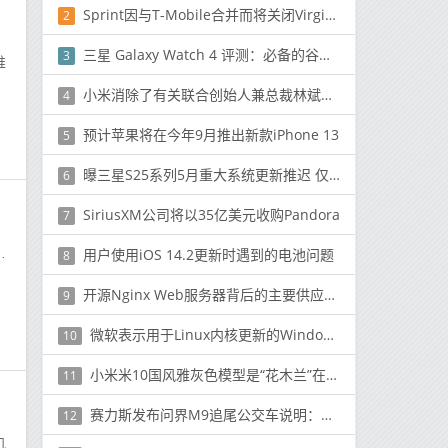
Sprint因与T-Mobile合并而将关闭Virgin Mobile
2
4.99
三星 Galaxy Watch 4 评测：必备的谷歌智能手表
3
推
小米消除了有关联合创始人兼总裁林斌可能很快辞职的传闻
4
预计苹果将在今年9月推出新款iPhone 13
5
曝三星S25系列5月重大系统更新推迟 仅含安全补丁
6
SiriusXM公司将以35亿美元收购Pandora
7
后
用户使用iOS 14.2更新时遇到的电池问题
8
开源Nginx Web服务器背后的主要供应商正在寻求为未来10年的增长提供资金
9
微软表示用于Linux内核更新的Windows子系统通过Windows Update交付
10
小米米10国风雅灰色模型是“花木兰”在中国的独家智能手机合作伙伴
11
赛力斯发布问界M9追尾公交车说明：事故时已人为接管
12
机