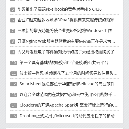
华硕推出了高端Pixelbook的竞争对手Flip C436
5
企业IT越来越多地寻求DRaaS提供商来克服传统的预算资源和复杂性挑战
6
三项新的增强功能将使企业更轻松地将Windows工作负载迁移到云
7
开源Nginx Web服务器背后的主要供应商正在寻求为未来10年的增长提供资金
8
向父母发送电子邮件通知父母的孩子未经授权而购买了有关如何退款的产品
9
第一个具有基础结构服务和平台服务的公共云平台
10
波士顿—肖恩·普赖斯花了五个月的时间领导软件巨头SAP的云计算工作
11
Smartsheet是总部位于华盛顿州Bellevue的商业软件制造商
12
以迎合全球范围内在数据中心和云中使用它们的数千名客户
13
Cloudera的开源Apache Spark引擎发行版上运行的Cloud Dataflow版本
14
Dropbox正式​​采用了Microsoft的现代应用程序的移动计算方法
15