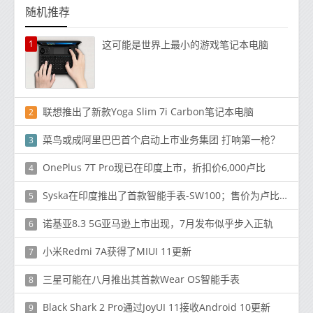
随机推荐
1
这可能是世界上最小的游戏笔记本电脑
联想推出了新款Yoga Slim 7i Carbon笔记本电脑
2
菜鸟或成阿里巴巴首个启动上市业务集团 打响第一枪？
3
OnePlus 7T Pro现已在印度上市，折扣价6,000卢比
4
Syska在印度推出了首款智能手表-SW100；售价为卢比。3,999
5
诺基亚8.3 5G亚马逊上市出现，7月发布似乎步入正轨
6
小米Redmi 7A获得了MIUI 11更新
7
三星可能在八月推出其首款Wear OS智能手表
8
Black Shark 2 Pro通过JoyUI 11接收Android 10更新
9