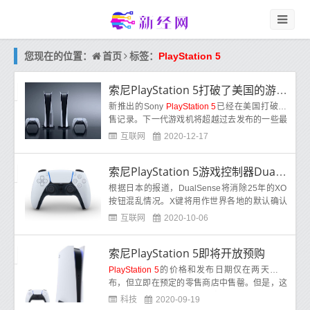
首页
您现在的位置：
标签：
PlayStation 5
索尼PlayStation 5打破了美国的游戏机销量数字记录
新推出的Sony
PlayStation 5
已经在美国打破销
售记录。下一代游戏机将超越过去发布的一些最
受欢迎的游戏机所创造的记录。索尼及其PlaySta
互联网
2020-12-17
t
索尼PlayStation 5游戏控制器DualSense的新功能已经出现
根据日本的报道，DualSense将消除25年的XO
按钮混乱情况。X键将用作世界各地的默认确认
键。这将特别影响日本的玩家。日本技术巨头索
互联网
2020-10-06
尼即将推
索尼PlayStation 5即将开放预购
PlayStation 5
的价格和发布日期仅在两天前宣
布，但立即在预定的零售商店中售罄。但是，这
种浓厚的兴趣不是玩家而是购物机器人。索尼在
科技
2020-09-19
最近