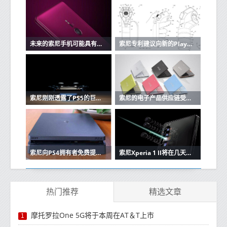
未来的索尼手机可能具有弯曲或可折叠的OLED屏幕
索尼专利建议向新的PlayStation VR控制器迈进
索尼刚刚透露了PS5的巨大细节，而我们几乎错过了
索尼的电子产品供应链受到COVID-19不稳定性的影响
索尼向PS4拥有者免费提供神秘海域和旅程
索尼Xperia 1 II将在几天内进入欧洲市场
热门推荐
精选文章
摩托罗拉One 5G将于本周在AT＆T上市
1