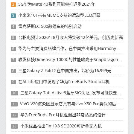
5G华为Mate 40系列可能会推迟到2021年
2
小米米10T带有MEMC支持的运动型LCD屏幕
3
雷克萨斯LC 500敞篷车的特别启动
4
台积电预计2020年8月收入将突破42亿美元，创历史新高
5
华为与主要消费品牌合作，在中国推出采用HarmonyOS 2.0的智能家居产品
6
联发科技Dimensity 1000C的性能略高于Snapdragon 765G
7
三星Galaxy Z Fold 2在中国推出，起价为16,999元
8
在AI Life应用中发现了华为FreeBuds Studio耳机
9
三星Galaxy Tab Active3蓝牙SIG认证; 发布可能快要结束了
10
ViVO V20渲染图显示它具有与vivo X50 Pro类似的后部设计
11
华为FreeBuds Pro耳机泄漏出非常熟悉的设计
12
小米优品推出Fimi X8 SE 2020可折叠无人机
13