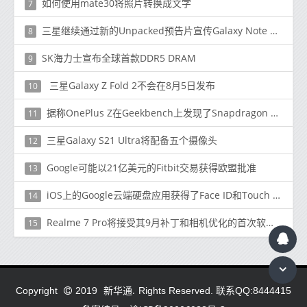
如何使用mate30将照片转换成文字
7
三星继续通过新的Unpacked预告片宣传Galaxy Note 20 5G事件
8
SK海力士宣布全球首款DDR5 DRAM
9
三星Galaxy Z Fold 2不会在8月5日发布
10
据称OnePlus Z在Geekbench上发现了Snapdragon 765G
11
三星Galaxy S21 Ultra将配备五个摄像头
12
Google可能以21亿美元的Fitbit交易获得欧盟批准
13
iOS上的Google云端硬盘应用获得了Face ID和Touch ID支持
14
Realme 7 Pro将接受其9月补丁和相机优化的首次软件更新
15
新华通.
Copyright
2019
Rights Reserved. 联系QQ:8444415