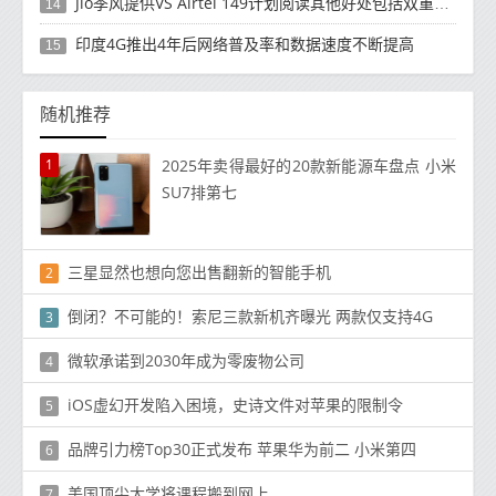
Jio季风提供VS Airtel 149计划阅读其他好处包括双重数据
14
印度4G推出4年后网络普及率和数据速度不断提高
15
随机推荐
1
2025年卖得最好的20款新能源车盘点 小米
SU7排第七
三星显然也想向您出售翻新的智能手机
2
倒闭？不可能的！索尼三款新机齐曝光 两款仅支持4G
3
微软承诺到2030年成为零废物公司
4
iOS虚幻开发陷入困境，史诗文件对苹果的限制令
5
品牌引力榜Top30正式发布 苹果华为前二 小米第四
6
美国顶尖大学将课程搬到网上
7