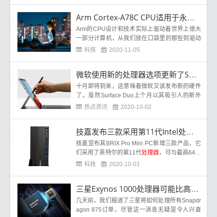
_font">处理器</fo…
Arm Cortex-A78C CPU适用于永远在线的笔记本电脑
Arm的CPU设计和技术实际上驱动着世界上很大
一部分计算机，从我们放在口袋里的那些到驱动
汽车大脑的那些。基于Arm的芯片尚未真正接管
科技
2020-11-05
的细分
微软使用新的处理器选项更新了Surface Pro X
十月即将到来，这意味着微软又该发布新的硬件
了。虽然Surface Duo上个月以其吸引人的新外
形成为了该镇的话题，但与之相比，今天的发布
热点资讯
2020-10-02
几乎
技嘉发布三款采用第11代Intel处理器的BRIX Pro准系统迷你电脑
技嘉宣布其BRIX Pro Mini PC新增三款产品，它
们采用了英特尔的第11代
处理器
，可与最高64 G
B的RAM配对，最高速度为3200 MHz。BRIX Pr
科技
2020-10-01
o
三星Exynos 1000处理器可能比高通骁龙875更好
几天前，我们报道了三星将如何处理所有Snapdr
agon 875订单，尽管这一消息无疑是令人兴奋