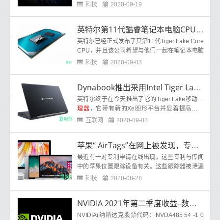
的，但我们今天收到的提示甚至更好。根据我们
科技
2020-09-19
的消
英特尔第11代酷睿笔记本电脑CPU落后于AMD
英特尔已经正式发布了其第11代Tiger Lake Core
CPU，并且该公司希望与他们一起在笔记本电脑
领域与AMD展开竞争。英特尔在今天的公告中明
科技
2020-09-03
Dynabook推出采用Intel Tiger Lake的新型Portégé笔记本电脑
英特尔终于在今天推出了它的Tiger Lake移动
处
理器
，它带有新的Xe图形平台并显着提高了性
能。在宣布这一消息之后，Dynabook已更新了
互联网
2020-09-03
其Port&
苹果“ AirTags”在网上被发现，专利详细说明了一种小型跟踪设备
最近有一对专利申请在线出现。这些专利与传闻
中的苹果位置跟踪设备有关。这些跟踪器被泄漏
者标记为 Apple Tag或 AirTag。该专利申请已在
科技
2020-08-28
NVIDIA 2021年第二季度收益–数据中心业务比游戏业务更光明
NVIDIA(纳斯达克股票代码：NVDA485 54 -1 0