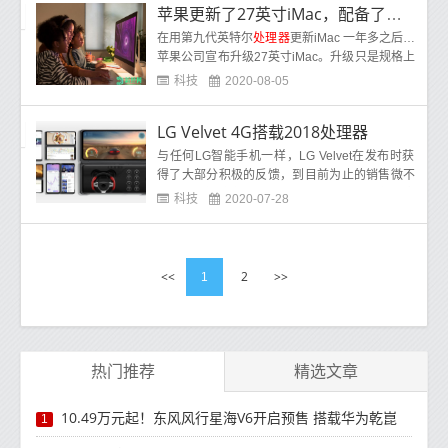
苹果更新了27英寸iMac，配备了第10代Core i9处理器和8TB存储
在用第九代英特尔
处理器
更新iMac 一年多之后，
苹果公司宣布升级27英寸iMac。升级只是规格上
的颠簸，不会带来任何重大的设计更改。该设备
科技
2020-08-05
现
LG Velvet 4G搭载2018处理器
与任何LG智能手机一样，LG Velvet在发布时获
得了大部分积极的反馈，到目前为止的销售微不
足道。尽管偏离了LG多年的设计，但根据新的命
科技
2020-07-28
名惯
<<
2
>>
1
热门推荐
精选文章
10.49万元起！东风风行星海V6开启预售 搭载华为乾崑
1