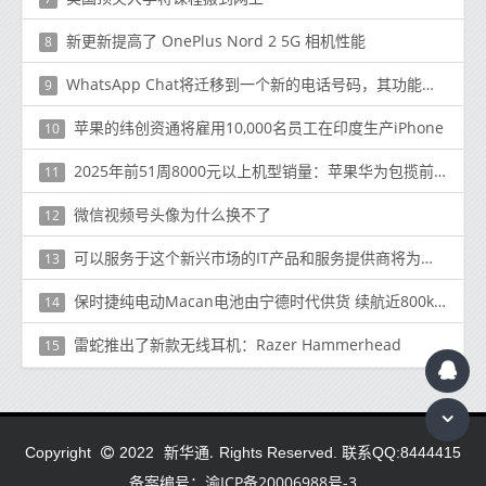
新更新提高了 OnePlus Nord 2 5G 相机性能
8
WhatsApp Chat将迁移到一个新的电话号码，其功能将在iOS和Android上可用。
9
苹果的纬创资通将雇用10,000名员工在印度生产iPhone
10
2025年前51周8000元以上机型销量：苹果华为包揽前十
11
微信视频号头像为什么换不了
12
可以服务于这个新兴市场的IT产品和服务提供商将为成功取得成功做好准备
13
保时捷纯电动Macan电池由宁德时代供货 续航近800km
14
雷蛇推出了新款无线耳机：Razer Hammerhead
15
新华通.
Copyright
2022
Rights Reserved. 联系QQ:8444415
备案编号：渝ICP备20006988号-3