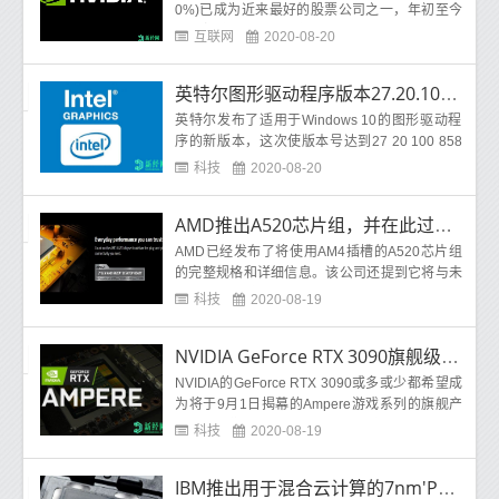
0%)已成为近来最好的股票公司之一，年初至今
的回报率为104%。今天，该公司备受关注，即
互联网
2020-08-20
将宣布20
英特尔图形驱动程序版本27.20.100.8587添加了对Fall Guys等的支持
英特尔发布了适用于Windows 10的图形驱动程
序的新版本，这次使版本号达到27 20 100 858
7。此版本以对四个新游戏的支持形式对游戏进
科技
2020-08-20
行了一
AMD推出A520芯片组，并在此过程中确认了其Ryzen 4000兼容性
AMD已经发布了将使用AM4插槽的A520芯片组
的完整规格和详细信息。该公司还提到它将与未
来的Zen 3架构以及当前的Ryzen 3000台式机AP
科技
2020-08-19
U兼容。
NVIDIA GeForce RTX 3090旗舰级安培图形卡的价格为1399美元
NVIDIA的GeForce RTX 3090或多或少都希望成
为将于9月1日揭幕的Ampere游戏系列的旗舰产
品。在我们等待的同时，谣言磨坊已成为热闹的
科技
2020-08-19
场所，
IBM推出用于混合云计算的7nm'POWER10'处理器