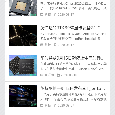
在周末举行的Hot Chips 2020会议上，IBM推出
了下一代IBM POWER CPU系列。该公司在正式
的新闻稿中称，该产品名为IBM POWER10，它
科技
2020-08-17
将提供
英伟达的RTX 3080显卡配备2.1 GHz GPU和GDDR6X显存
NVIDIA的GeForce RTX 3080 Ampere Gaming
游戏显卡的其他规格在UserBenchmark泄漏，由
Rogame发现。NVIDIA GeForce RTX 3080将成
科技
2020-08-17
为9月
华为将从9月15日起停止生产麒麟芯片组
在美国制裁日益严重的冲击下，中国科技巨头华
为宣布将很快停止生产其HiSilicon Kirin芯片组。
华为消费者业务部首席执行官余承东(Richard
互联网
2020-08-10
英特尔将于9月2日发布其Tiger Lake处理器
上个月，英特尔透露计划在9月2日进行下个月的
大动作，尽管有关该消息可能是什么的线索很
少。不过，现在，该公司已经(也许是偶然地)确
科技
2020-08-07
认，将