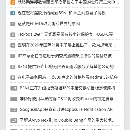
就移动连接数量而言印度是仅次于中国的世界第二大电信市场
2
现在您将摆脱掉线问题BSNL和Jio之间签署了协议
3
这就是HTML5改变游戏世界的原因
4
TicPods 2完全无线耳塞带有较小的保护套与USB-C等
5
查明在2020年国际消费电子展上推出了一款为您带来厕纸的机器人
6
IIT专家正在制造用于调查汽油和柴油掺假的设备它被称为Fuel Quantifier Advance
7
BSNL提供39卢比的无限语音通话服务了解其他公司的便宜套餐
8
在电子商务网站上以809卢比的价格购买Redmi 5的机会
9
BSNL正在升级拉贾斯坦邦的电话交换机目标是使座机像智能手机一样工作
10
准备好使用苹果的新iOS12将改变iPhone的锁定屏幕
11
Google和Apple宣布改进Exposure Notification API
12
了解从Vivo Nex到Jio Double Bang产品的重大技术更新
13