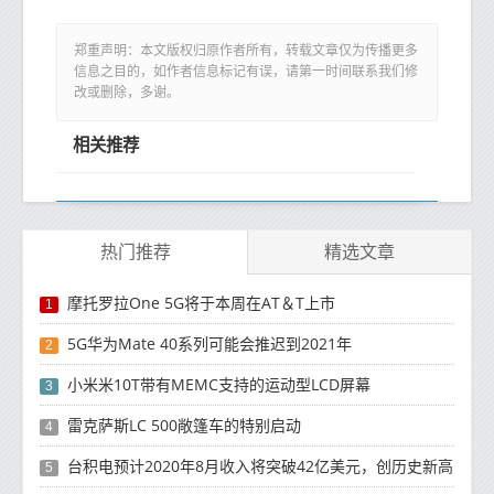
郑重声明：本文版权归原作者所有，转载文章仅为传播更多
信息之目的，如作者信息标记有误，请第一时间联系我们修
改或删除，多谢。
相关推荐
热门推荐
精选文章
摩托罗拉One 5G将于本周在AT＆T上市
1
5G华为Mate 40系列可能会推迟到2021年
2
小米米10T带有MEMC支持的运动型LCD屏幕
3
雷克萨斯LC 500敞篷车的特别启动
4
台积电预计2020年8月收入将突破42亿美元，创历史新高
5