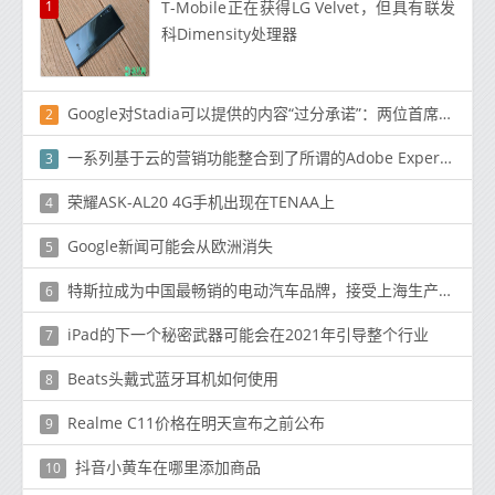
1
T-Mobile正在获得LG Velvet，但具有联发
科Dimensity处理器
Google对Stadia可以提供的内容“过分承诺”：两位首席执行官
2
一系列基于云的营销功能整合到了所谓的Adobe Experience Cloud中
3
荣耀ASK-AL20 4G手机出现在TENAA上
4
Google新闻可能会从欧洲消失
5
特斯拉成为中国最畅销的电动汽车品牌，接受上海生产的Model Y SUV的订单
6
iPad的下一个秘密武器可能会在2021年引导整个行业
7
Beats头戴式蓝牙耳机如何使用
8
Realme C11价格在明天宣布之前公布
9
抖音小黄车在哪里添加商品
10