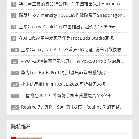
华为与主要消费品牌合作，在中国推出采用HarmonyOS 2.0的智能家居产品
6
联发科技Dimensity 1000C的性能略高于Snapdragon 765G
7
三星Galaxy Z Fold 2在中国推出，起价为16,999元
8
在AI Life应用中发现了华为FreeBuds Studio耳机
9
三星Galaxy Tab Active3蓝牙SIG认证; 发布可能快要结束了
10
ViVO V20渲染图显示它具有与vivo X50 Pro类似的后部设计
11
华为FreeBuds Pro耳机泄漏出非常熟悉的设计
12
小米优品推出Fimi X8 SE 2020可折叠无人机
13
三星将在2021年将智能手机出货量提高至3亿部
14
Realme 7、7i将于9月17日发布；Realme 7i的完整规格并导致泄漏
15
随机推荐