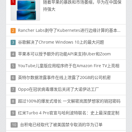
1
随着苹果的暴跌和市场萎缩，华为在中国保
持强大
Rancher Labs剥夺了Kubernetes进行边缘计算的基本能力
2
谷歌解决了Chrome Windows 10上的最大问题
3
苹果本可以授予额外的功能API来支持Uber和Zoom
4
YouTube儿童版应用程序终于在Amazon Fire TV上亮相
5
英特尔数据泄露事件在线上泄露了20GB的公司机密
6
Oppo在冠状病毒爆发后关闭了大诺伊达工厂
7
超过100%的爆发式增长 一文解密岚图梦想家的销冠密码
8
红米Turbo 4 Pro官宣与哈利波特联名：史上最深度定制
9
台积电已经取代了被美国禁令取消的华为订单
10