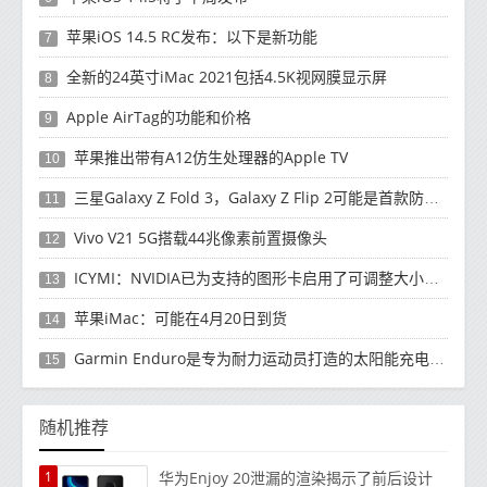
苹果iOS 14.5 RC发布：以下是新功能
7
全新的24英寸iMac 2021包括4.5K视网膜显示屏
8
Apple AirTag的功能和价格
9
苹果推出带有A12仿生处理器的Apple TV
10
三星Galaxy Z Fold 3，Galaxy Z Flip 2可能是首款防水可折叠智能手机
11
Vivo V21 5G搭载44兆像素前置摄像头
12
ICYMI：NVIDIA已为支持的图形卡启用了可调整大小的BAR和RTX语音
13
苹果iMac：可能在4月20日到货
14
Garmin Enduro是专为耐力运动员打造的太阳能充电智能手表
15
随机推荐
1
华为Enjoy 20泄漏的渲染揭示了前后设计