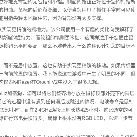
更好地支撑您的无名指和小指。侧面的按钮正好位于您的拇指所
的扭曲。鼠标向后逐渐变细，以便当您用爪子抓住手掌时可以使
能用指尖轻柔地握住它，因为背部没有太多支撑。
，以实现更精确的抓地力。该公司使用一个有趣的类比向我解释了
更精确的握持力，而较粗的笔则更笨拙。这同样适用于您握住鼠
标按钮比平时要高，那么不难看出为什么这种设计对您的目标不
，而不是居中放置，这也有助于实现更精确的移动。如果传感器
于向前放置的位置。我不能说这在游戏中产生了明显的不同，但
明Razer在Orochi V2中投入了很多思想。
2.4GHz加密狗，您可以将它们整齐地存放在鼠标顶部外壳下的隔层
在使用它的过程中没有遇到任何滞后或跳过的情况。电池寿命是鼠标
950小时，而在2.4GHz连接上则长达425小时。这比通常的可
进行充电要快得多。鼠标上根本没有RGB LED，以进一步节