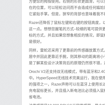
方便您的拇指使用。右侧的形状更圆滑，可以
在的位置，可以轻松访问而不会造成任何尴尬
它紧贴手掌。但是，狭窄的背部也意味着我不
Razer还降低了鼠标左键和右键的按钮高度
这一点。想想您握笔的方式–较细的笔可提供
标的方式，并且如果您想象相反的情况，即鼠
是很好。
同样，雷蛇还采用了更靠前的传感器放置方式
居中并因此更靠近手腕，则其移动的距离将小
是了解某些设计决策背后的原理仍然很不错，这仅表
Orochi V2还支持双无线模式，带有蓝牙和
中。HyperSpeed无线技术完美运行，我
的强项之一，Razer声称可以在蓝牙上使用长达
充电鼠标更长，并且插入新电池比必须插入鼠标
省电池。