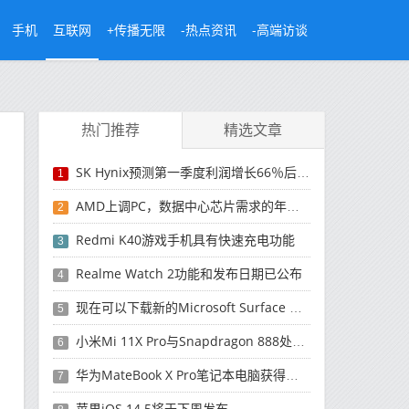
手机
互联网
+传播无限
-热点资讯
-高端访谈
热门推荐
精选文章
SK Hynix预测第一季度利润增长66％后，对芯片的需求将增强
1
AMD上调PC，数据中心芯片需求的年度收入预测
2
Redmi K40游戏手机具有快速充电功能
3
Realme Watch 2功能和发布日期已公布
4
现在可以下载新的Microsoft Surface Duo更新
5
小米Mi 11X Pro与Snapdragon 888处理器一起发布
6
华为MateBook X Pro笔记本电脑获得全新升级
7
苹果iOS 14.5将于下周发布