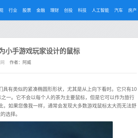
观
行业
股票
金融
理财
创投
科技
人工智能
汽车
房产
2评测：为小手游戏玩家设计的鼠标
经网
作者：阿威
G305，它们具有类似的紧凑椭圆形形状，尤其是从上向下看时。它只有10
标之一。它不会以每个人的茶为主要鼠标，但是它可以作为旅行
此，如果您像我一样，通常会发现大多数游戏鼠标太大而无法舒
途的选择。