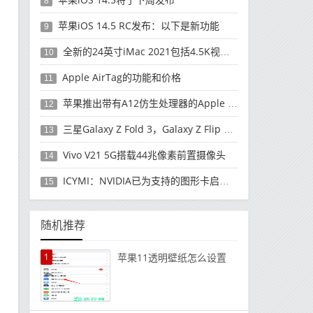
8
苹果iOS 14.5 RC发布：以下是新功能
9
全新的24英寸iMac 2021包括4.5K视网膜显示屏
10
Apple AirTag的功能和价格
11
苹果推出带有A12仿生处理器的Apple TV
12
三星Galaxy Z Fold 3，Galaxy Z Flip 2可能是首款防水可折叠智能手机
13
Vivo V21 5G搭载44兆像素前置摄像头
14
ICYMI：NVIDIA已为支持的图形卡启用了可调整大小的BAR和RTX语音
15
随机推荐
1
苹果11透明壁纸怎么设置