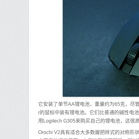
它安装了单节AA锂电池，重量约为65克，尽
r的鼠标中装有锂电池。它们比普通的碱性电
用Logitech G305来购买自己的锂电池，
Orochi V2具有适合大多数握把样式的对