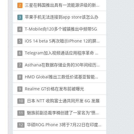
三星在韩国推出具有一流能源评级的新型QLED电视
2
苹果手机无法连接到app store该怎么办
3
T-Mobile向120多个城镇推出中频带5G
4
iOS 14 beta 5再次暗示iPhone 12的屏幕为120Hz
5
Telegram加入视频通话应用程序革命 新功能吸引4亿用户
6
Asthana在数据存储业务的30年间经历了这种竞争潮起潮落
7
HMD Global推出三款低价诺基亚智能手机，用于板球无线
8
Realme GT价格在发布前被曝光
9
日本 NTT 收购富士通共同开发 6G 发展
10
魅族前副总裁李楠创建了一家名为“愤怒的苗族技术”的新公司
11
华硕ROG Phone 3将于7月22日在印度推出，同时全球发售
12